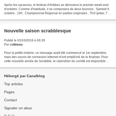
Après les vacances, le festival d'Antibes se déroulera le premier week-end
d'octobre. Comme d'habitude, il se composera de deux tournois : Samedi 6
octobre , 10h : Championnat Régional en parties originales , TH3 (joker, 7 et
8, 7 et 8 joker) Dimanche...
Nouvelle saison scrabblesque
Publié le 03/10/2018 à 00:29
Par
colineau
Pour la petite histoire, ce message avait été commencé le 1er septembre,
mais des soucis de connexion Internet m'ont empêché de le finaliser. Pour
cette nouvelle année de Scrabble, le calendrier du comité est disponible
dans la barre de gauche. Comme...
Hébergé par Canalblog
Top articles
Pages
Contact
Signaler un abus