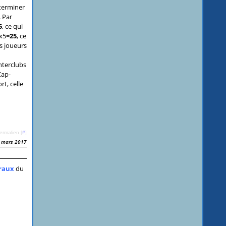
éterminer
. Par
5
, ce qui
5x5=
25
, ce
s joueurs
nterclubs
Cap-
t, celle
ermalien [
#
]
 mars 2017
raux
du