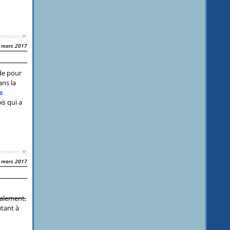
ermalien [
#
]
 mars 2017
de pour
ans la
e
ois
qui a
ermalien [
#
]
 mars 2017
alement,
utant à