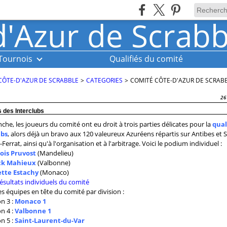
Tournois
Qualifiés du comité
CÔTE-D'AZUR DE SCRABBLE
>
CATEGORIES
>
COMITÉ CÔTE-D'AZUR DE SCRAB
26
 des Interclubs
he, les joueurs du comité ont eu droit à trois parties délicates pour la
qual
ubs
, alors déjà un bravo aux 120 valeureux Azuréens répartis sur Antibes et S
Ferrat, ainsi qu'à l'organisation et à l'arbitrage. Voici le podium individuel :
ois Pruvost
(Mandelieu)
ck Mahieux
(Valbonne)
ette Estachy
(Monaco)
résultats individuels du comité
les équipes en tête du comité par division :
on 3 :
Monaco 1
on 4 :
Valbonne 1
on 5 :
Saint-Laurent-du-Var