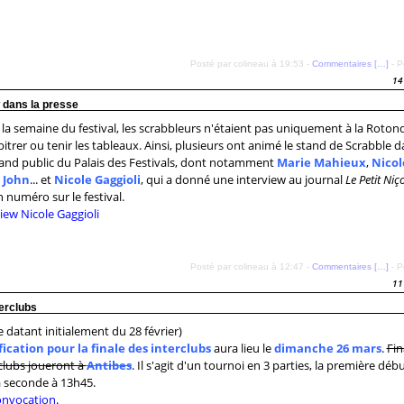
Posté par colineau à 19:53 -
Commentaires [
…
]
- P
14
 dans la presse
la semaine du festival, les scrabbleurs n'étaient pas uniquement à la Roton
bitrer ou tenir les tableaux. Ainsi, plusieurs ont animé le stand de Scrabble d
rand public du Palais des Festivals, dont notamment
Marie Mahieux
,
Nicol
,
John
... et
Nicole Gaggioli
, qui a donné une interview au journal
Le Petit Niç
 numéro sur le festival.
Posté par colineau à 12:47 -
Commentaires [
…
]
- P
11
terclubs
 datant initialement du 28 février)
fication pour la finale des interclubs
aura lieu le
dimanche 26 mars
.
Fin
 clubs joueront à
Antibes
. Il s'agit d'un tournoi en 3 parties, la première déb
la seconde à 13h45.
convocation
.