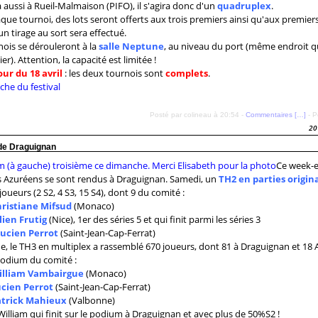
a aussi à Rueil-Malmaison (PIFO), il s'agira donc d'un
quadruplex
.
que tournoi, des lots seront offerts aux trois premiers ainsi qu'aux premier
 un tirage au sort sera effectué.
nois se dérouleront à la
salle Neptune
, au niveau du port (même endroit 
ier). Attention, la capacité est limitée !
our du 18 avril
: les deux tournois sont
complets
.
fiche du festival
Posté par colineau à 20:54 -
Commentaires [
…
]
- P
20
 de Draguignan
Ce week-e
s Azuréens se sont rendus à Draguignan. Samedi, un
TH2 en parties origin
joueurs (2 S2, 4 S3, 15 S4), dont 9 du comité :
ristiane Mifsud
(Monaco)
lien Frutig
(Nice), 1
er
des séries 5 et qui finit parmi les séries 3
ucien Perrot
(Saint-Jean-Cap-Ferrat)
, le TH3 en multiplex a rassemblé 670 joueurs, dont 81 à Draguignan et 18 
 podium du comité :
illiam Vambairgue
(Monaco)
cien Perrot
(Saint-Jean-Cap-Ferrat)
trick Mahieux
(Valbonne)
William qui finit sur le podium à Draguignan et avec plus de 50%S2 !