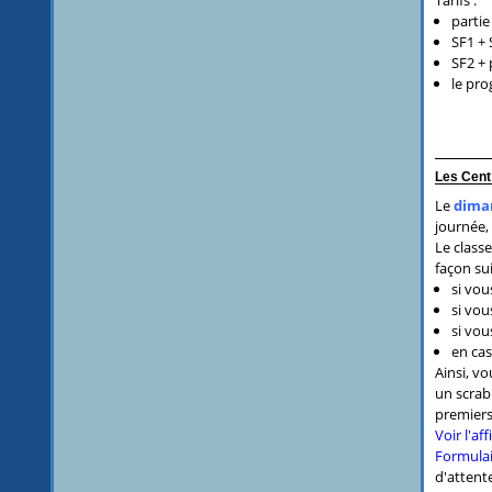
Tarifs :
partie
SF1 + 
SF2 + 
le pro
Les Cent
Le
diman
journée, 
Le class
façon su
si vou
si vo
si vou
en cas
Ainsi, v
un scrabb
premiers,
Voir l'a
Formulai
d'attent