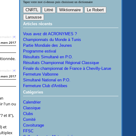
Tapez votre mot ci-dessus puis choisissez un dictionnaire
Articles récents
Vous avez dit ACRONYMES ?
ermalien [
#
]
Championnats du Monde à Tunis
 mars 2017
Partie Mondiale des Jeunes
Programme estival
Résultats Simultané en P.O.
itionnée.
Résultats Championnat Régional Classique
Finale du championnat de France à Chevilly-Larue
ermalien [
#
]
Fermeture Valbonne
 mars 2017
Simultané National en P.O.
Fermeture Club d'Antibes
Catégories
an
Calendrier
ir l'un ou
Classique
Clubs
7 et 8"),
Comité
Covoiturage
) et
FFSC
ultiplex