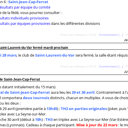
on 6 :
Saint-Jean-Cap-Ferrat
 résultats par équipe du comité
te de la fédé, vous pourrez consulter :
sultats individuels provisoires
sultats par équipes provisoires
dans les différentes divisions
Posté par colineau à 22:44 -
Commentaires [
…
]
- P
26
Saint-Laurent-du-Var fermé mardi prochain
i 28 mars
, le club de
Saint-Laurent-du-Var
sera fermé, la salle étant réquis
Posté par colineau à 20:01 -
Commentaires [
…
]
- P
22
de Saint-Jean-Cap-Ferrat
 datant initialement du 15 mars)
val de Saint-Jean-Cap-Ferrat
aura lieu les
29 et 30 avril
. Contrairement à l'
 il comportera
deux tournois
distincts, chacun en multiplex. A vous de chois
 ou les deux :
 29 avril (première partie à
13h45
) :
TH2 en parties originales
(joker, puis "
lex avec La Seyne-sur-Mer.
he 30 avril (début à
10h
) :
TH3
en triplex avec La Seyne-sur-Mer (Var-Estérel
as (Lyonnais). Cadeau à chaque participant.
Mise à jour du 22 mars
: le m