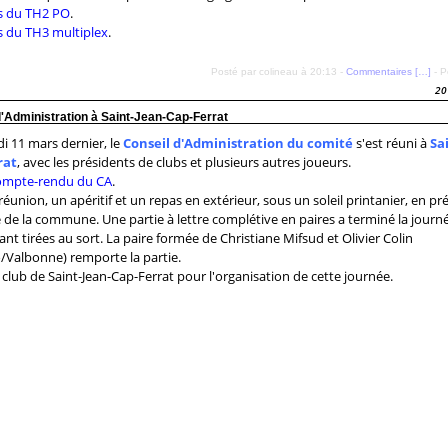
s du TH2 PO
.
s du TH3 multiplex
.
Posté par colineau à 20:13 -
Commentaires [
…
]
- P
20
'Administration à Saint-Jean-Cap-Ferrat
i 11 mars dernier, le
Conseil d'Administration du comité
s'est réuni à
Sa
rat
, avec les présidents de clubs et plusieurs autres joueurs.
compte-rendu du CA
.
réunion, un apéritif et un repas en extérieur, sous un soleil printanier, en p
 de la commune. Une partie à lettre complétive en paires a terminé la journé
ant tirées au sort. La paire formée de Christiane Mifsud et Olivier Colin
Valbonne) remporte la partie.
 club de Saint-Jean-Cap-Ferrat pour l'organisation de cette journée.