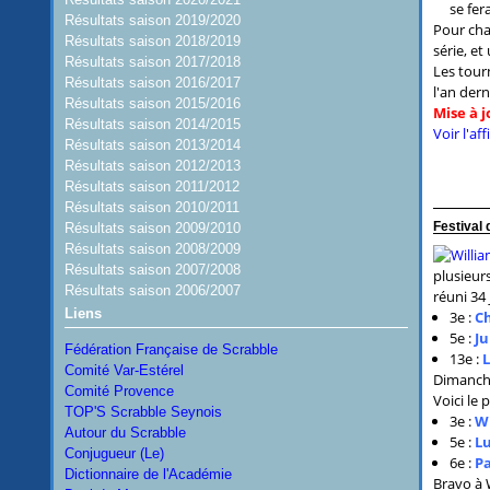
se fer
Résultats saison 2019/2020
Pour cha
Résultats saison 2018/2019
série, et
Résultats saison 2017/2018
Les tour
Résultats saison 2016/2017
l'an dern
Résultats saison 2015/2016
Mise à j
Résultats saison 2014/2015
Voir l'af
Résultats saison 2013/2014
Résultats saison 2012/2013
Résultats saison 2011/2012
Résultats saison 2010/2011
Festival
Résultats saison 2009/2010
Résultats saison 2008/2009
Résultats saison 2007/2008
plusieur
Résultats saison 2006/2007
réuni 34 
Liens
3
e
:
Ch
5
e
:
Ju
Fédération Française de Scrabble
13
e
:
L
Comité Var-Estérel
Dimanche
Comité Provence
Voici le
TOP'S Scrabble Seynois
3
e
:
W
Autour du Scrabble
5
e
:
Lu
Conjugueur (Le)
6
e
:
Pa
Dictionnaire de l'Académie
Bravo à 