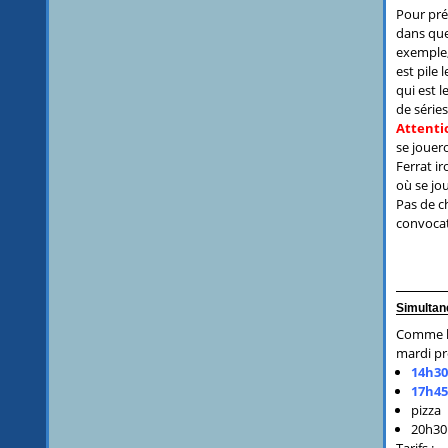
Pour prép
dans que
exemple,
est pile 
qui est 
de série
Attenti
se jouer
Ferrat ir
où se jou
Pas de ch
convocat
Simultan
Comme le
mardi pr
14h30
17h45
pizza
20h30 