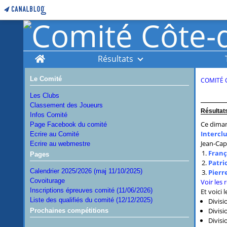
Home
Résultats
Le Comité
COMITÉ 
Les Clubs
Classement des Joueurs
Résultats
Infos Comité
Ce dimanc
Page Facebook du comité
Intercl
Ecrire au Comité
Jean-Cap-
Ecrire au webmestre
Franç
Pages
Patri
Calendrier 2025/2026 (maj 11/10/2025)
Pierr
Covoiturage
Voir les 
Inscriptions épreuves comité (11/06/2026)
Et voici 
Liste des qualifiés du comité (12/12/2025)
Divisi
Divisi
Prochaines compétitions
Divisi