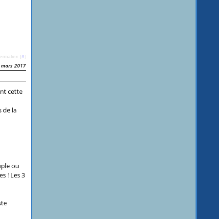
ermalien [
#
]
 mars 2017
nt cette
 de la
uple ou
s ! Les 3
ste