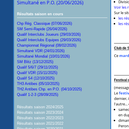
Divisi
Simultané en P.O. (20/06/2026)
Voir les
Sur le si
Résultats saison en cours
les ré
les ré
Chp Rég. Classique (07/06/2026)
SM Semi-Rapide (26/04/2026)
Qualif Interclubs Joueurs (29/03/2026)
Qualif Interclubs Equipes (29/03/2026)
Championnat Régional (08/02/2026)
Club de 
Simultané VDR (24/01/2026)
Ce
mard
Simultané Mondial (10/01/2026)
SM Blitz (13/12/2025)
Qualif 5/6/7 (29/11/2025)
Qualif VDR (15/11/2025)
Qualif S4 (12/10/2025)
Festival 
TH3 Antibes (05/10/2025)
(message
TH2 Antibes Chp. en P.O. (04/10/2025)
Le
festi
Qualif 1-2-3 (28/09/2025)
dernier,
l'autre...
Résultats saison 2024/2025
samedi
Résultats saison 2023/2024
en dup
Résultats saison 2022/2023
dimanc
Résultats saison 2021/2022
Peronn
Résultats saison 2020/2021