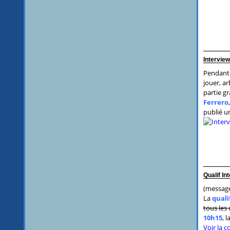
Interview
Pendant 
jouer, ar
partie g
Ferrero
publié un
Qualif In
(message
La
quali
tous les
10h15
, 
Voir la 