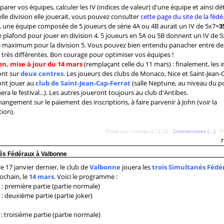
arer vos équipes, calculer les IV (indices de valeur) d'une équipe et ainsi d
lle division elle jouerait, vous pouvez consulter
cette page du site de la fédé
 une équipe composée de 5 joueurs de série 4A ou 4B aurait un IV de 5x7=
3
le plafond pour jouer en division 4. 5 joueurs en 5A ou 5B donnent un IV de 
le maximum pour la division 5. Vous pouvez bien entendu panacher entre de
s très différentes. Bon courage pour optimiser vos équipes !
on, mise à jour du
14 mars
(remplaçant celle du 11 mars) : finalement, les i
ont sur
deux centres
. Les joueurs des clubs de Monaco, Nice et Saint-Jean-
ont jouer au
club de Saint-Jean-Cap-Ferrat
(salle Neptune, au niveau du por
era le festival...). Les autres joueront toujours au club d'Antibes.
angement sur le paiement des inscriptions, à faire parvenir à John (voir la
ion).
Posté par colineau à 21:23 -
Commentaires [
…
]
- P
7
és Fédéraux à Valbonne
 17 janvier dernier, le club de
Valbonne
jouera les
trois Simultanés Fédé
ochain, le
14 mars
. Voici le programme :
: première partie (partie normale)
: deuxième partie (partie joker)
: troisième partie (partie normale)