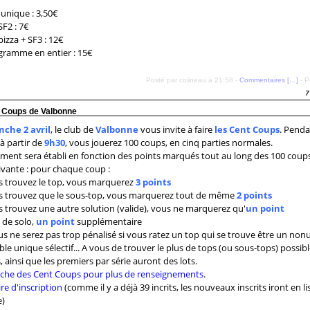
 unique : 3,50€
SF2 : 7€
pizza + SF3 : 12€
gramme en entier : 15€
Posté par colineau à 21:58 -
Commentaires [
…
]
- P
7
 Coups de Valbonne
che 2 avril
, le club de
Valbonne
vous invite à faire
les
C
ent Coups
. Penda
à partir de
9h30
, vous jouerez 100 coups, en cinq parties normales.
ement sera établi en fonction des points marqués tout au long des 100 coups
ivante : pour chaque coup :
s trouvez le top, vous marquerez
3 points
us trouvez que le sous-top, vous marquerez tout de même
2 points
s trouvez une autre solution (valide), vous ne marquerez qu'
un point
 de solo,
un point
supplémentaire
ous ne serez pas trop pénalisé si vous ratez un top qui se trouve être un non
le unique sélectif... A vous de trouver le plus de tops (ou sous-tops) possible
 ainsi que les premiers par série auront des lots.
ffiche des Cent Coups pour plus de renseignements
.
re d'inscription
(comme il y a déjà 39 incrits, les nouveaux inscrits iront en li
e)