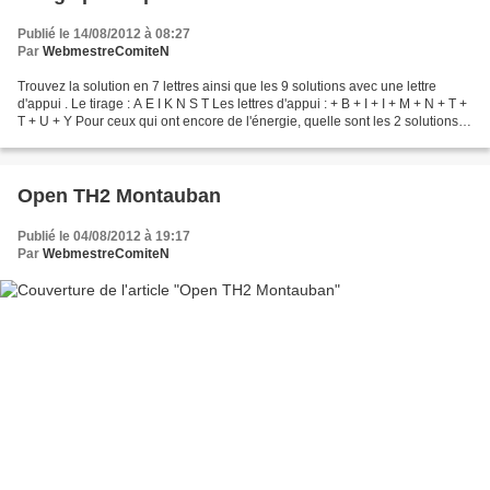
Publié le 14/08/2012 à 08:27
Par
WebmestreComiteN
Trouvez la solution en 7 lettres ainsi que les 9 solutions avec une lettre
d'appui . Le tirage : A E I K N S T Les lettres d'appui : + B + I + I + M + N + T +
T + U + Y Pour ceux qui ont encore de l'énergie, quelle sont les 2 solutions
(dont une Ods 6)...
Open TH2 Montauban
Publié le 04/08/2012 à 19:17
Par
WebmestreComiteN