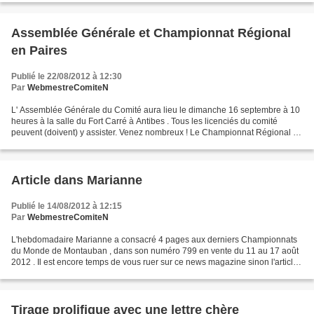
Assemblée Générale et Championnat Régional
en Paires
Publié le 22/08/2012 à 12:30
Par
WebmestreComiteN
L' Assemblée Générale du Comité aura lieu le dimanche 16 septembre à 10
heures à la salle du Fort Carré à Antibes . Tous les licenciés du comité
peuvent (doivent) y assister. Venez nombreux ! Le Championnat Régional en
Paires aura lieu à 14 heures dans...
Article dans Marianne
Publié le 14/08/2012 à 12:15
Par
WebmestreComiteN
L'hebdomadaire Marianne a consacré 4 pages aux derniers Championnats
du Monde de Montauban , dans son numéro 799 en vente du 11 au 17 août
2012 . Il est encore temps de vous ruer sur ce news magazine sinon l'article
peut être consulté sur le site de la...
Tirage prolifique avec une lettre chère