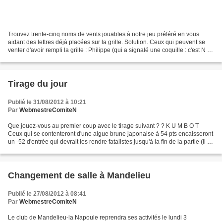
Trouvez trente-cinq noms de vents jouables à notre jeu préféré en vous
aidant des lettres déjà placées sur la grille. Solution. Ceux qui peuvent se
venter d'avoir rempli la grille : Philippe (qui a signalé une coquille : c'est N _
_ O _ S en bas à gauche...
Tirage du jour
Publié le 31/08/2012 à 10:21
Par
WebmestreComiteN
Que jouez-vous au premier coup avec le tirage suivant ? ? K U M B O T
Ceux qui se contenteront d'une algue brune japonaise à 54 pts encaisseront
un -52 d'entrée qui devrait les rendre fatalistes jusqu'à la fin de la partie (il y
a en effet deux solutions...
Changement de salle à Mandelieu
Publié le 27/08/2012 à 08:41
Par
WebmestreComiteN
Le club de Mandelieu-la Napoule reprendra ses activités le lundi 3