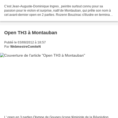
C'est Jean-Auguste-Dominique Ingres , peintre surtout connu pour sa
passion pour le violon et surprise, natif de Montauban, qui prête son nom à
cet avant-dernier open en 2 parties. Rozenn Bouzinac s'illustre en terminant
2e des SN4. Les résultats com...
Open TH3 à Montauban
Publié le 03/08/2012 à 18:57
Par
WebmestreComiteN
L' open en 3 parties Olympe de Gouges (icone féministe de la Révolution