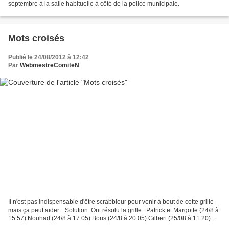
septembre à la salle habituelle à côté de la police municipale.
Mots croisés
Publié le 24/08/2012 à 12:42
Par
WebmestreComiteN
Il n'est pas indispensable d'être scrabbleur pour venir à bout de cette grille
mais ça peut aider... Solution. Ont résolu la grille : Patrick et Margotte (24/8 à
15:57) Nouhad (24/8 à 17:05) Boris (24/8 à 20:05) Gilbert (25/08 à 11:20)
Francis & Sissi...