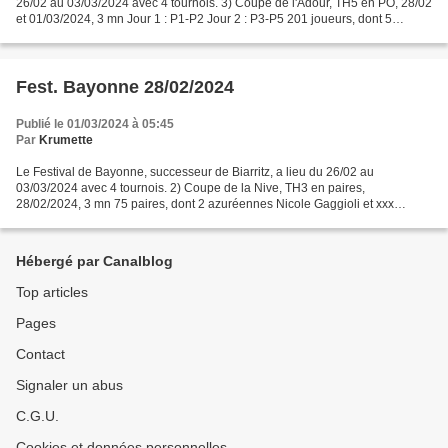
26/02 au 03/03/2024 avec 4 tournois. 3) Coupe de l'Adour, TH5 en PO, 28/02
et 01/03/2024, 3 mn Jour 1 : P1-P2 Jour 2 : P3-P5 201 joueurs, dont 5
azuréens =================================...
Fest. Bayonne 28/02/2024
Publié le 01/03/2024 à 05:45
Par
Krumette
Le Festival de Bayonne, successeur de Biarritz, a lieu du 26/02 au
03/03/2024 avec 4 tournois. 2) Coupe de la Nive, TH3 en paires,
28/02/2024, 3 mn 75 paires, dont 2 azuréennes Nicole Gaggioli et xxx
Véronique Dieterich et yyy =================================...
Hébergé par Canalblog
Top articles
Pages
Contact
Signaler un abus
C.G.U.
Cookies et données personnelles