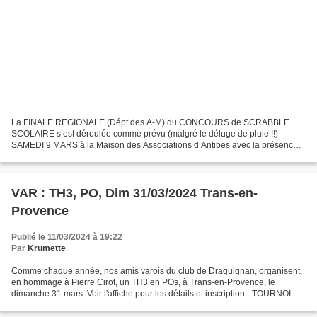
La FINALE REGIONALE (Dépt des A-M) du CONCOURS de SCRABBLE
SCOLAIRE s’est déroulée comme prévu (malgré le déluge de pluie !!)
SAMEDI 9 MARS à la Maison des Associations d’Antibes avec la présence
des parents et grands-parents (environ 80 personnes). --...
VAR : TH3, PO, Dim 31/03/2024 Trans-en-
Provence
Publié le 11/03/2024 à 19:22
Par
Krumette
Comme chaque année, nos amis varois du club de Draguignan, organisent,
en hommage à Pierre Cirot, un TH3 en POs, à Trans-en-Provence, le
dimanche 31 mars. Voir l'affiche pour les détails et inscription - TOURNOI
PIERRE CIROT - 31-03-2024.pdf Plan d'accèes...