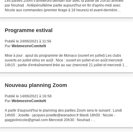
Les parties Zoom s'arrêteront demain soir avec la partie de 20h30 animée
par Nouhad . Antépénultième partie aujourd'hui en fin d'après-midi avec
Nicole aux commandes (premier tirage à 18 heures) et avant-dernière
demain à 14 heures avec Josette à la baguette....
Programme estival
Publié le 24/06/2021 à 11:56
Par
WebmestreComiteN
Mise à jour : ajout du programme de Monaco (ouvert en juillet) Les clubs
ouverts en juillet et/ou en août : Nice : ouvert en juillet et en août mercredi
14h15 : partie d'entraînement tirée au sac (mercredi 21 juillet et mercredi 11
août à 14h15 : 2 parties...
Nouveau planning Zoom
Publié le 14/06/2021 à 16:58
Par
WebmestreComiteN
A partir d'aujourd'hui le planning des parties Zoom sera le suivant : Lundi
14h00 : Josette - jacques-josette@wanadoo.fr Mardi 18h00 : Nicole -
gaggiolinicole@gmail.com Mercredi 20h30 : Nouhad -
nouhad26@hotmail.com Jeudi 18h00 : Nicole Vendredi 14h00...