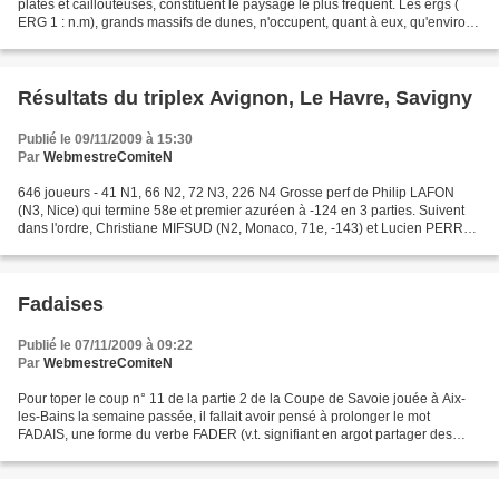
plates et caillouteuses, constituent le paysage le plus fréquent. Les ergs (
ERG 1 : n.m), grands massifs de dunes, n'occupent, quant à eux, qu'environ
20% de sa surface . Parmi...
Résultats du triplex Avignon, Le Havre, Savigny
Publié le 09/11/2009 à 15:30
Par
WebmestreComiteN
646 joueurs - 41 N1, 66 N2, 72 N3, 226 N4 Grosse perf de Philip LAFON
(N3, Nice) qui termine 58e et premier azuréen à -124 en 3 parties. Suivent
dans l'ordre, Christiane MIFSUD (N2, Monaco, 71e, -143) et Lucien PERROT
(N2, Valbonne, 88e, -174). Le classement...
Fadaises
Publié le 07/11/2009 à 09:22
Par
WebmestreComiteN
Pour toper le coup n° 11 de la partie 2 de la Coupe de Savoie jouée à Aix-
les-Bains la semaine passée, il fallait avoir pensé à prolonger le mot
FADAIS, une forme du verbe FADER (v.t. signifiant en argot partager des
objets volés), en FADAISE . On ne...