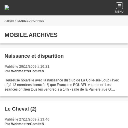
MENU
Accueil
» MOBILE.ARCHIVES
MOBILE.ARCHIVES
Naissance et disparition
Publié le 29/11/2009 à 10:21
Par
WebmestreComiteN
Heureuse nouvelle avec la naissance du club de La Colle-sur-Loup (avec
déjà 13 membres licenciés !) que Françoise BOUBEL va animer. Les
séances ont lieu tous les vendredis à 14h - salle de la Paillère, rue G.
Clemenceau). Bienvenue à ce nouveau club !...
Le Cheval (2)
Publié le 27/11/2009 à 13:40
Par
WebmestreComiteN