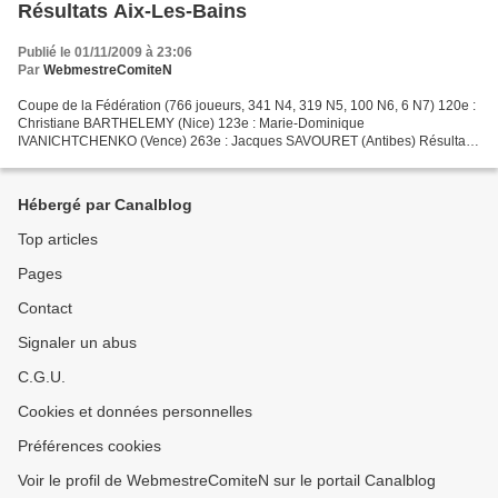
Résultats Aix-Les-Bains
Publié le 01/11/2009 à 23:06
Par
WebmestreComiteN
Coupe de la Fédération (766 joueurs, 341 N4, 319 N5, 100 N6, 6 N7) 120e :
Christiane BARTHELEMY (Nice) 123e : Marie-Dominique
IVANICHTCHENKO (Vence) 263e : Jacques SAVOURET (Antibes) Résultats
complets . Coupe de Savoie (1184 joueurs, 42 N1, 95 N2, 169...
Hébergé par Canalblog
Top articles
Pages
Contact
Signaler un abus
C.G.U.
Cookies et données personnelles
Préférences cookies
Voir le profil de WebmestreComiteN sur le portail Canalblog