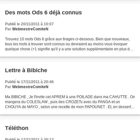
Des mots Ods 6 déjà connus
Publié le 20/11/2011 à 10:07
Par
WebmestreComiteN
Trouvez 10 mots Ods 6 grâce aux tirages ci-dessous. Bien que nouveaux,
tous les mots à trouver sont connus ou devraient au moins vous évoquer
quelque chose (+1 signifie qu'il y a une solution supplémentaire en plus de
la solution Ods6). LUGUBRE + O =...
Lettre à Bibiche
Publié le 17/11/2011 à 20:46
Par
WebmestreComiteN
Ma BIBICHE , Je t'invite cet APREM à une POILADE dans ma CAHUTTE . On
mangera du COLESLAW , puis des CROZETs avec du PANGA et un
CHOUYA de MAYO , selon une recette de mon PAPOUNET . Et, en dessert,
des DOUILLONs arrosés de RAISINÉE . T'inquiète pas :...
Téléthon
Publié le 17/11/2011 à 20:12