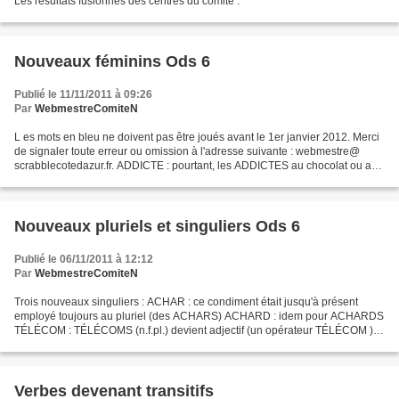
Les résultats fusionnés des centres du comité .
Nouveaux féminins Ods 6
Publié le 11/11/2011 à 09:26
Par
WebmestreComiteN
L es mots en bleu ne doivent pas être joués avant le 1er janvier 2012. Merci
de signaler toute erreur ou omission à l'adresse suivante : webmestre@
scrabblecotedazur.fr. ADDICTE : pourtant, les ADDICTES au chocolat ou au
shopping, ce n'est pas nouveau......
Nouveaux pluriels et singuliers Ods 6
Publié le 06/11/2011 à 12:12
Par
WebmestreComiteN
Trois nouveaux singuliers : ACHAR : ce condiment était jusqu'à présent
employé toujours au pluriel (des ACHARS) ACHARD : idem pour ACHARDS
TÉLÉCOM : TÉLÉCOMS (n.f.pl.) devient adjectif (un opérateur TÉLÉCOM )
Onze nouveaux pluriels : . Deviennent des...
Verbes devenant transitifs