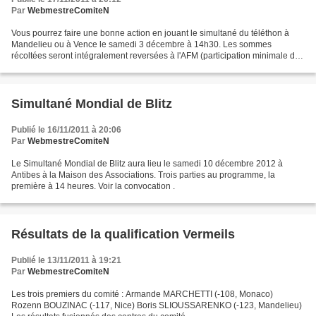
Par
WebmestreComiteN
Vous pourrez faire une bonne action en jouant le simultané du téléthon à
Mandelieu ou à Vence le samedi 3 décembre à 14h30. Les sommes
récoltées seront intégralement reversées à l'AFM (participation minimale de
5€ à Mandelieu comme à Vence). Un reçu fiscal...
Simultané Mondial de Blitz
Publié le 16/11/2011 à 20:06
Par
WebmestreComiteN
Le Simultané Mondial de Blitz aura lieu le samedi 10 décembre 2012 à
Antibes à la Maison des Associations. Trois parties au programme, la
première à 14 heures. Voir la convocation .
Résultats de la qualification Vermeils
Publié le 13/11/2011 à 19:21
Par
WebmestreComiteN
Les trois premiers du comité : Armande MARCHETTI (-108, Monaco)
Rozenn BOUZINAC (-117, Nice) Boris SLIOUSSARENKO (-123, Mandelieu)