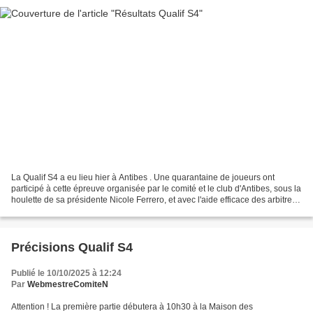
La Qualif S4 a eu lieu hier à Antibes . Une quarantaine de joueurs ont
participé à cette épreuve organisée par le comité et le club d'Antibes, sous la
houlette de sa présidente Nicole Ferrero, et avec l'aide efficace des arbitres
et ramasseurs (Brigitte,...
Précisions Qualif S4
Publié le 10/10/2025 à 12:24
Par
WebmestreComiteN
Attention ! La première partie débutera à 10h30 à la Maison des