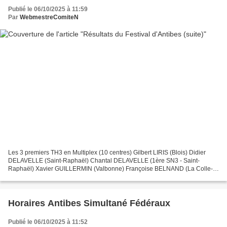
Publié le 06/10/2025 à 11:59
Par
WebmestreComiteN
Les 3 premiers TH3 en Multiplex (10 centres) Gilbert LIRIS (Blois) Didier
DELAVELLE (Saint-Raphaël) Chantal DELAVELLE (1ère SN3 - Saint-
Raphaël) Xavier GUILLERMIN (Valbonne) Françoise BELNAND (La Colle-
sur-Loup) Série 4 : Elisabeth GIRARDO (Valbonne)...
Horaires Antibes Simultané Fédéraux
Publié le 06/10/2025 à 11:52