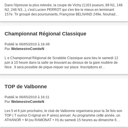
Dans l'épreuve la plus relevée, la coupe de Vichy (1163 joueurs, 89 N1, 148
N2, 246 N3...), c'est Lucien PERROT qui s'en tire le mieux en terminant
157e. Tir groupé des poursuivants, Françoise BELNAND 249e, Nouhad
ZOVIGHIAN 252e, Didier DELAVELLE 254e...
Championnat Régional Classique
Publié le 06/05/2010 à 16:49
Par
WebmestreComiteN
L e Championnat Régional de Scrabble Classique aura lieu le samedi 12
juin à 10 heure dans la salle se trouvant au dessus de la gare routière de
Nice . Il sera possible de pique-niquer sur place. Inscriptions et
renseignements auprès de Françoise BELNAND...
TOP de Valbonne
Publié le 06/05/2010 à 16:11
Par
WebmestreComiteN
Les 5 et 6 juin prochains, le club de Valbonne organisera pour la 3e fois son
TOP ( T ournoi O riginal en P aires) annuel. Au programme cette année, un
ATHANOR + M (ou RAMONAT + H) du samedi 15 heures au dimanche 6
heures du matin. Comme d'habitude il...