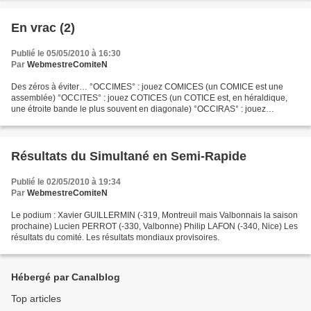
En vrac (2)
Publié le 05/05/2010 à 16:30
Par
WebmestreComiteN
Des zéros à éviter… °OCCIMES° : jouez COMICES (un COMICE est une
assemblée) °OCCITES° : jouez COTICES (un COTICE est, en héraldique,
une étroite bande le plus souvent en diagonale) °OCCIRAS° : jouez
ACCROIS , forme du verbe ACCROÎTRE Les seules formes...
Résultats du Simultané en Semi-Rapide
Publié le 02/05/2010 à 19:34
Par
WebmestreComiteN
Le podium : Xavier GUILLERMIN (-319, Montreuil mais Valbonnais la saison
prochaine) Lucien PERROT (-330, Valbonne) Philip LAFON (-340, Nice) Les
résultats du comité. Les résultats mondiaux provisoires.
Hébergé par Canalblog
Top articles