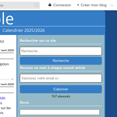
Connexion
+
Créer mon blog
Calendrier 2025/2026
Rechercher sur ce site
BLE
7 avril 2020
iption
Recevez un mail à chaque nouvel article
ermalien [
#
]
3 avril 2020
167 abonnés
fédé
.
es
Dicos
 sur les
rt,