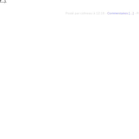
..).
Posté par colineau à 12:18 -
Commentaires [
…
]
- P