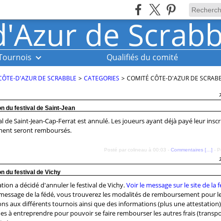
Tournois
Qualifiés du comité
CÔTE-D'AZUR DE SCRABBLE
>
CATEGORIES
>
COMITÉ CÔTE-D'AZUR DE SCRAB
n du festival de Saint-Jean
al de Saint-Jean-Cap-Ferrat est annulé. Les joueurs ayant déjà payé leur inscr
ment seront remboursés.
Posté par colineau à 00:03 -
Commentaires [
…
]
- P
n du festival de Vichy
tion a décidé d'annuler le festival de Vichy.
Voir le message sur le site de la 
message de la fédé, vous trouverez les modalités de remboursement pour l
ons aux différents tournois ainsi que des informations (plus une attestation)
s à entreprendre pour pouvoir se faire rembourser les autres frais (transpo