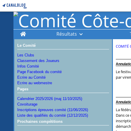
Home
Résultats
Le Comité
COMITÉ 
Les Clubs
Classement des Joueurs
Annulatio
Infos Comité
Le festiv
Page Facebook du comité
par vire
Ecrire au Comité
Ecrire au webmestre
Pages
Calendrier 2025/2026 (maj 11/10/2025)
Annulatio
Covoiturage
La fédéra
Inscriptions épreuves comité (11/06/2026)
Dans ce 
Liste des qualifiés du comité (12/12/2025)
inscripti
Prochaines compétitions
démarche