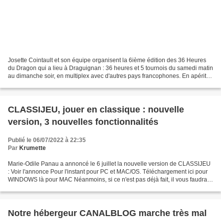
Josette Cointault et son équipe organisent la 6ième édition des 36 Heures
du Dragon qui a lieu à Draguignan : 36 heures et 5 tournois du samedi matin
au dimanche soir, en multiplex avec d'autres pays francophones. En apéritif
le vendredi soir : pour le...
CLASSIJEU, jouer en classique : nouvelle
version, 3 nouvelles fonctionnalités
Publié le 06/07/2022 à 22:35
Par
Krumette
Marie-Odile Panau a annoncé le 6 juillet la nouvelle version de CLASSIJEU
: Voir l'annonce Pour l'instant pour PC et MAC/OS. Téléchargement ici pour
WINDOWS là pour MAC Néanmoins, si ce n'est pas déjà fait, il vous faudra
créer votre fiche sur le site...
Notre hébergeur CANALBLOG marche très mal