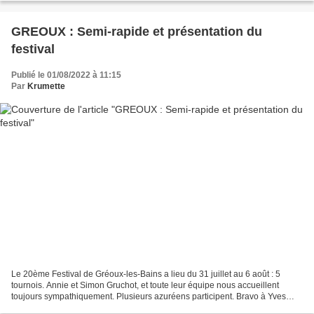
GREOUX : Semi-rapide et présentation du
festival
Publié le 01/08/2022 à 11:15
Par
Krumette
Le 20ème Festival de Gréoux-les-Bains a lieu du 31 juillet au 6 août : 5
tournois. Annie et Simon Gruchot, et toute leur équipe nous accueillent
toujours sympathiquement. Plusieurs azuréens participent. Bravo à Yves
Blanchard (5D), Christine Hilaric (5C),...