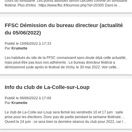
cours du simultané. Les points attribués seront calculés comme un simultané
fédéral. Plus d'infos : https://www.ffsc.fr/tournois.php?id=20305 Dans le
comité vous pouvez jouer aux clubs...
FFSC Démission du bureau directeur (actualité
du 05/06/2022)
Publié le 10/06/2022 à 17:33
Par
Krumette
Les habitués du site de la FFSC connaissent sans doute déjà cette actualité,
mais peut-être pas tous nos adhérents : Le bureau directeur fédéral a
démissionné juste après le festival de Vichy, le 30 mai 2022. Voir cette
actualité sur le site de la fé...
Info du club de La-Colle-sur-Loup
Publié le 08/06/2022 à 17:00
Par
Krumette
Le club de La-Colle-sur-Loup sera fermé les vendredis 10 et 17 juin : salle
prise pour les élections. Donc pas de partie pendant la semaine fédérale.....
Ouvert le 24 juin : ce sera bien la dernière séance du club pour 2022, car la
salle est indisponible...