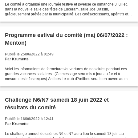
Le comité a organisé une journée festive et joyeuse ce dimanche 3 juillet,
dans la nouvelle salle des fêtes de Luceram, salle Joe Dassin,
grâcieusement prêtée par la municipalité. Les cafés/croissants, apéritifs et
buffet étaient offerts par le comité...
Programme estival du comité (maj 06/07/2022 :
Menton)
Publié le 25/06/2022 à 01:49
Par
Krumette
Voici les informations de fermetures/ouvertures de nos clubs pendant ces
grandes vacances scolaires : (Ce message sera mis à jour au fur et à
mesure des infos reçues) Antibes Le club d'Antibes sera bien ouvert au mois
de juillet avec simultané tous les...
Challenge N6/N7 samedi 18 juin 2022 et
résultats du comité
Publié le 16/06/2022 à 12:41
Par
Krumette
Le challenge annuel des séries N6 et N7 aura lieu le samedi 18 juin au