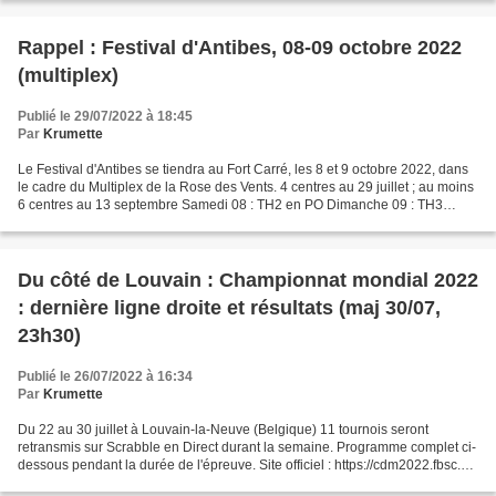
Rappel : Festival d'Antibes, 08-09 octobre 2022
(multiplex)
Publié le 29/07/2022 à 18:45
Par
Krumette
Le Festival d'Antibes se tiendra au Fort Carré, les 8 et 9 octobre 2022, dans
le cadre du Multiplex de la Rose des Vents. 4 centres au 29 juillet ; au moins
6 centres au 13 septembre Samedi 08 : TH2 en PO Dimanche 09 : TH3
Cliquer ici pour voir l'affiche...
Du côté de Louvain : Championnat mondial 2022
: dernière ligne droite et résultats (maj 30/07,
23h30)
Publié le 26/07/2022 à 16:34
Par
Krumette
Du 22 au 30 juillet à Louvain-la-Neuve (Belgique) 11 tournois seront
retransmis sur Scrabble en Direct durant la semaine. Programme complet ci-
dessous pendant la durée de l'épreuve. Site officiel : https://cdm2022.fbsc.be
Sont présentés ci-dessous les...