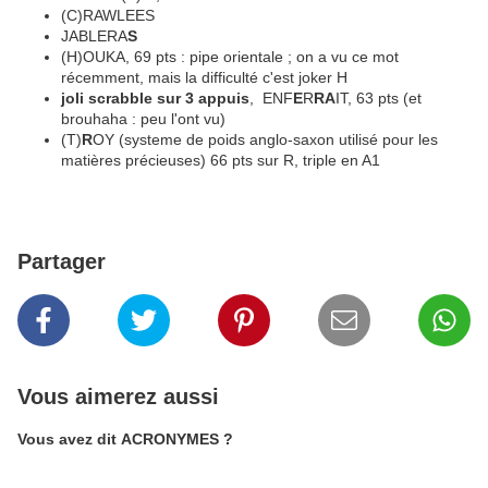
(C)RAWLEES
JABLERA
S
(H)OUKA, 69 pts : pipe orientale ; on a vu ce mot
récemment, mais la difficulté c'est joker H
joli scrabble sur 3 appuis
, ENF
E
R
RA
IT, 63 pts (et
brouhaha : peu l'ont vu)
(T)
R
OY (systeme de poids anglo-saxon utilisé pour les
matières précieuses) 66 pts sur R, triple en A1
Partager
Vous aimerez aussi
Vous avez dit ACRONYMES ?