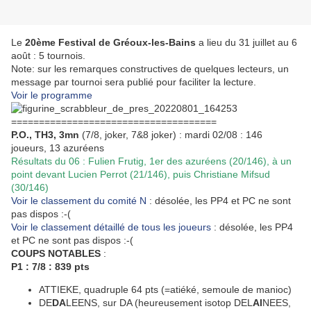
Le
20ème Festival de Gréoux-les-Bains
a lieu du 31 juillet au 6
août : 5 tournois.
Note: sur les remarques constructives de quelques lecteurs, un
message par tournoi sera publié pour faciliter la lecture.
Voir le programme
=====================================
P.O., TH3, 3mn
(7/8, joker, 7&8 joker) : mardi 02/08 : 146
joueurs, 13 azuréens
Résultats du 06 : Fulien Frutig, 1er des azuréens (20/146), à un
point devant Lucien Perrot (21/146), puis Christiane Mifsud
(30/146)
Voir le classement du comité N
: désolée, les PP4 et PC ne sont
pas dispos :-(
Voir le classement détaillé de tous les joueurs
: désolée, les PP4
et PC ne sont pas dispos :-(
COUPS NOTABLES
:
P1 : 7/8 : 839 pts
ATTIEKE, quadruple 64 pts (=atiéké, semoule de manioc)
DE
DA
LEENS, sur DA (heureusement isotop DEL
AI
NEES,