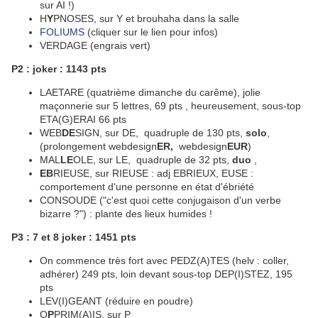
sur AI !)
H
Y
PNOSES, sur Y et brouhaha dans la salle
FOLIUMS
(cliquer sur le lien pour infos)
VERDAGE (engrais vert)
P2 : joker : 1143 pts
LAETARE (quatrième dimanche du carême), jolie
maçonnerie sur 5 lettres, 69 pts , heureusement, sous-top
ETA(G)ERAI 66 pts
WEB
DE
SIGN, sur DE, quadruple de 130 pts,
solo
,
(prolongement webdesign
ER,
webdesign
EUR
)
MAL
LE
OLE, sur LE, quadruple de 32 pts,
duo
,
EB
RIEUSE, sur RIEUSE : adj EBRIEUX, EUSE :
comportement d'une personne en état d'ébriété
CONSOUDE ("c'est quoi cette conjugaison d'un verbe
bizarre ?") : plante des lieux humides !
P3 : 7 et 8 joker : 1451 pts
On commence très fort avec PEDZ(A)TES (helv : coller,
adhérer) 249 pts, loin devant sous-top DEP(I)STEZ, 195
pts
LEV(I)GEANT (réduire en poudre)
O
P
PRIM(A)IS, sur P