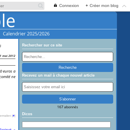
Connexion
+
Créer mon blog
Calendrier 2025/2026
Rechercher sur ce site
U
1 mai 2012
00 euros a
Recevez un mail à chaque nouvel article
 comité ne
167 abonnés
Dicos
ermalien [
#
]
Freinet