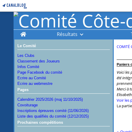
Home
Résultats
Le Comité
COMITÉ 
Les Clubs
Classement des Joueurs
Paniers 
Infos Comité
Voici les
Page Facebook du comité
été intég
Ecrire au Comité
prennent
Ecrire au webmestre
Merci à t
Pages
Elisabeth
Calendrier 2025/2026 (maj 11/10/2025)
Voir les
Covoiturage
La partie
Inscriptions épreuves comité (11/06/2026)
Liste des qualifiés du comité (12/12/2025)
Prochaines compétitions
Questi