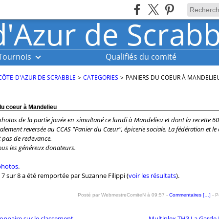
Tournois
Qualifiés du comité
CÔTE-D'AZUR DE SCRABBLE
>
CATEGORIES
>
PANIERS DU COEUR À MANDELIE
du coeur à Mandelieu
 photos de la partie jouée en simultané ce lundi à Mandelieu et dont la recette 6
ralement reversée au CCAS "Panier du Cœur", épicerie sociale. La fédération et le
 pas de redevance.
ous les généreux donateurs.
 photos
.
 7 sur 8 a été remportée par Suzanne Filippi (
voir les résultats
).
Posté par WebmestreComiteN à 09:57 -
Commentaires [
…
]
- P
onnaire sur le classement
Multiplex TH3 La Garde 