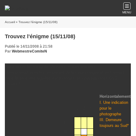
MENU
Accueil
» Trouvez l'énigme (15/11/08)
Trouvez l'énigme (15/11/08)
Publié le 14/11/2008 à 21:58
Par
WebmestreComiteN
Remplissez la "minigrille" de mots croisés suivante.
Vous pourrez alors lire, en partant de la case orangée et en tournant
dans le sens des aiguilles d'une montre, un nouveau mot ODS5.
Lequel ?
Horizontalement
I. Une indication
1
2
3
pour le
photographe
III. Demeure
I
toujours au Sud*
II