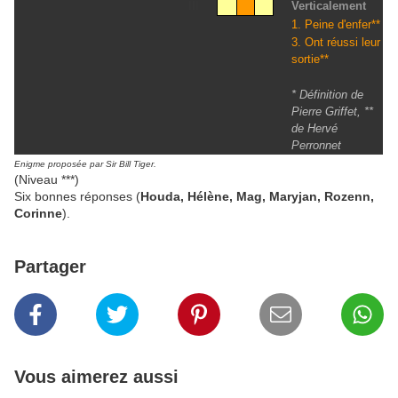
III
Verticalement
1. Peine d'enfer**
3. Ont réussi leur
sortie**
* Définition de
Pierre Griffet, **
de Hervé
Perronnet
Enigme proposée par Sir Bill Tiger.
(Niveau ***)
Six bonnes réponses (
Houda, Hélène, Mag, Maryjan, Rozenn,
Corinne
).
Partager
Vous aimerez aussi