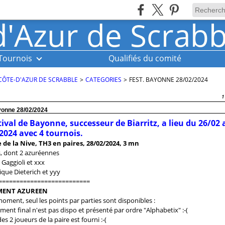
Tournois
Qualifiés du comité
CÔTE-D'AZUR DE SCRABBLE
>
CATEGORIES
>
FEST. BAYONNE 28/02/2024
1
yonne 28/02/2024
tival de Bayonne, successeur de Biarritz, a lieu du 26/02 
2024 avec 4 tournois.
 de la Nive, TH3 en paires, 28/02/2024, 3 mn
s, dont 2 azuréennes
 Gaggioli et xxx
que Dieterich et yyy
==========================
MENT AZUREEN
oment, seul les points par parties sont disponibles :
ment final n'est pas dispo et présenté par ordre "Alphabetix" :-(
es 2 joueurs de la paire est fourni :-(