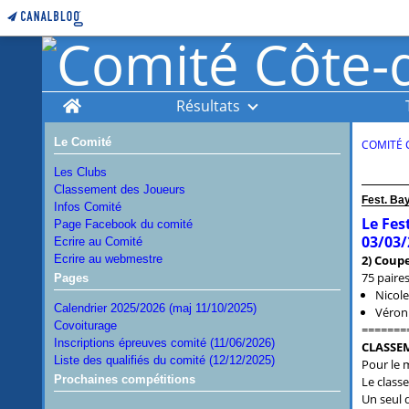
Home
Résultats
Le Comité
COMITÉ 
Les Clubs
Classement des Joueurs
Fest. Ba
Infos Comité
Le Fes
Page Facebook du comité
03/03/
Ecrire au Comité
Ecrire au webmestre
2) Coupe
75 paire
Pages
Nicole
Calendrier 2025/2026 (maj 11/10/2025)
Véroni
Covoiturage
=======
Inscriptions épreuves comité (11/06/2026)
CLASSE
Liste des qualifiés du comité (12/12/2025)
Pour le m
Prochaines compétitions
Le classe
Un seul d