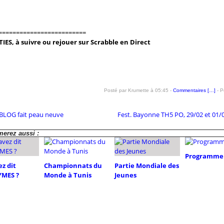
=========================
IES, à suivre ou rejouer sur Scrabble en Direct
Posté par Krumette à 05:45 -
Commentaires [
…
]
- P
BLOG fait peau neuve
Fest. Bayonne TH5 PO, 29/02 et 01/
erez aussi :
Programme 
z dit
Championnats du
Partie Mondiale des
MES ?
Monde à Tunis
Jeunes