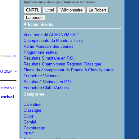
Tapez votre mot ci-dessus puis choisissez un dictionnaire
Articles récents
Vous avez dit ACRONYMES ?
Championnats du Monde à Tunis
Partie Mondiale des Jeunes
Programme estival
ermalien [
#
]
Résultats Simultané en P.O.
Résultats Championnat Régional Classique
Finale du championnat de France à Chevilly-Larue
03 2024
Fermeture Valbonne
Simultané National en P.O.
Fermeture Club d'Antibes
Catégories
estival
Calendrier
Classique
Clubs
Comité
Covoiturage
FFSC