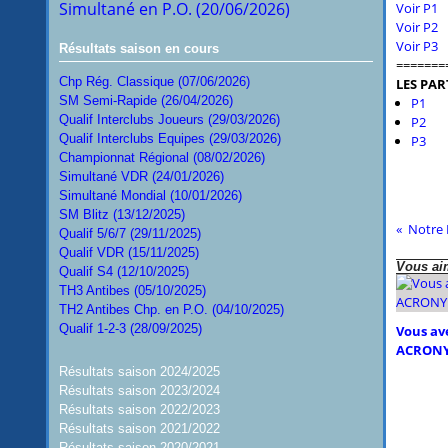
Simultané en P.O. (20/06/2026)
Voir P1
Voir P2
Voir P3
Résultats saison en cours
=======
Chp Rég. Classique (07/06/2026)
LES PART
SM Semi-Rapide (26/04/2026)
P1
Qualif Interclubs Joueurs (29/03/2026)
P2
Qualif Interclubs Equipes (29/03/2026)
P3
Championnat Régional (08/02/2026)
Simultané VDR (24/01/2026)
Simultané Mondial (10/01/2026)
SM Blitz (13/12/2025)
Notre 
Qualif 5/6/7 (29/11/2025)
Qualif VDR (15/11/2025)
Vous aim
Qualif S4 (12/10/2025)
TH3 Antibes (05/10/2025)
TH2 Antibes Chp. en P.O. (04/10/2025)
Qualif 1-2-3 (28/09/2025)
Vous ave
ACRONY
Résultats saison 2024/2025
Résultats saison 2023/2024
Résultats saison 2022/2023
Résultats saison 2021/2022
Résultats saison 2020/2021