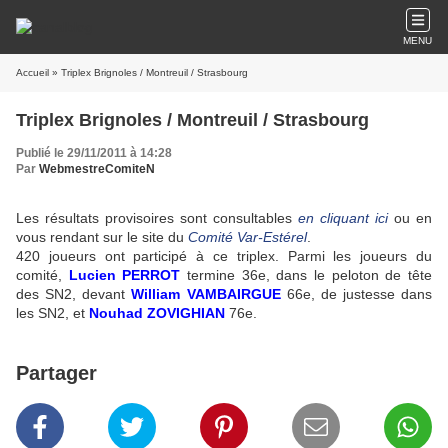
MENU
Accueil
» Triplex Brignoles / Montreuil / Strasbourg
Triplex Brignoles / Montreuil / Strasbourg
Publié le 29/11/2011 à 14:28
Par
WebmestreComiteN
Les résultats provisoires sont consultables
en cliquant ici
ou en
vous rendant sur le site du
Comité Var-Estérel
.
420 joueurs ont participé à ce triplex. Parmi les joueurs du
comité,
Lucien PERROT
termine 36e, dans le peloton de tête
des SN2, devant
William VAMBAIRGUE
66e, de justesse dans
les SN2, et
Nouhad ZOVIGHIAN
76e.
Partager