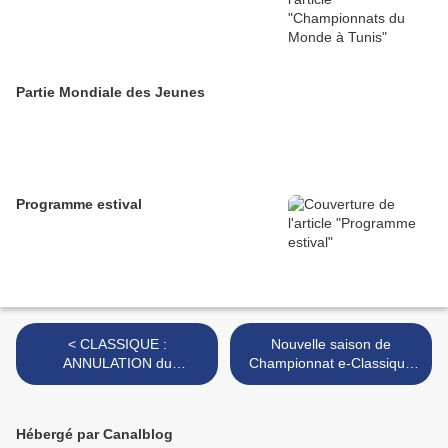
Partie Mondiale des Jeunes
Programme estival
< CLASSIQUE :
Nouvelle saison de
ANNULATION du
Championnat e-Classique
Championnat Régional Var-
avec CLASSIJEU
Esterel dimanche 9 janvier
(inscriptions jusqu'au 16/01)
>
Hébergé par Canalblog