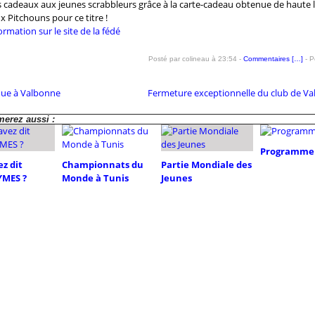
es cadeaux aux jeunes scrabbleurs grâce à la carte-cadeau obtenue de haute l
x Pitchouns pour ce titre !
formation sur le site de la fédé
Posté par colineau à 23:54 -
Commentaires [
…
]
- P
que à Valbonne
Fermeture exceptionnelle du club de V
erez aussi :
Programme 
z dit
Championnats du
Partie Mondiale des
MES ?
Monde à Tunis
Jeunes