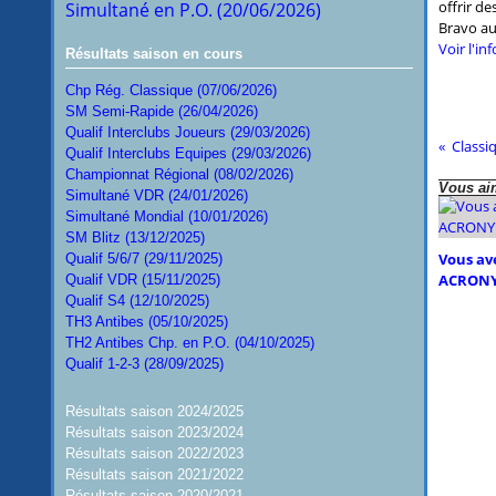
offrir d
Simultané en P.O. (20/06/2026)
Bravo au
Voir
l'in
Résultats saison en cours
Chp Rég. Classique (07/06/2026)
SM Semi-Rapide (26/04/2026)
Qualif Interclubs Joueurs (29/03/2026)
Classi
Qualif Interclubs Equipes (29/03/2026)
Championnat Régional (08/02/2026)
Vous aim
Simultané VDR (24/01/2026)
Simultané Mondial (10/01/2026)
SM Blitz (13/12/2025)
Vous ave
Qualif 5/6/7 (29/11/2025)
ACRONY
Qualif VDR (15/11/2025)
Qualif S4 (12/10/2025)
TH3 Antibes (05/10/2025)
TH2 Antibes Chp. en P.O. (04/10/2025)
Qualif 1-2-3 (28/09/2025)
Résultats saison 2024/2025
Résultats saison 2023/2024
Résultats saison 2022/2023
Résultats saison 2021/2022
Résultats saison 2020/2021