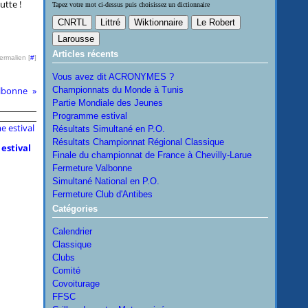
utte !
Tapez votre mot ci-dessus puis choisissez un dictionnaire
Articles récents
ermalien [
#
]
Vous avez dit ACRONYMES ?
albonne
Championnats du Monde à Tunis
Partie Mondiale des Jeunes
Programme estival
Résultats Simultané en P.O.
Résultats Championnat Régional Classique
estival
Finale du championnat de France à Chevilly-Larue
Fermeture Valbonne
Simultané National en P.O.
Fermeture Club d'Antibes
Catégories
Calendrier
Classique
Clubs
Comité
Covoiturage
FFSC