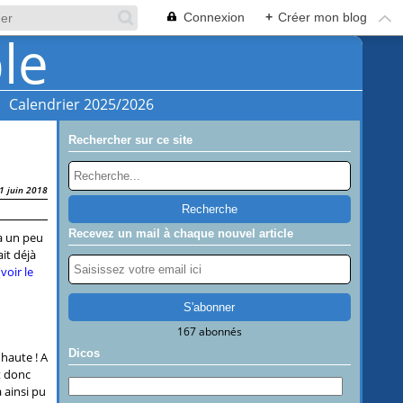
Connexion
+
Créer mon blog
Calendrier 2025/2026
Rechercher sur ce site
1 juin 2018
Recevez un mail à chaque nouvel article
a un peu
vait déjà
(
voir le
167 abonnés
Dicos
 haute ! A
t donc
 ainsi pu