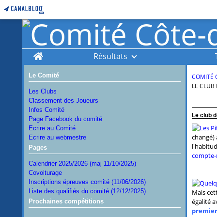
Home
Résultats
Le Comité
COMITÉ 
LE CLUB 
Les Clubs
Classement des Joueurs
Infos Comité
Le club d
Page Facebook du comité
Ecrire au Comité
changé) 
Ecrire au webmestre
l'habitu
Pages
compte-
Calendrier 2025/2026 (maj 11/10/2025)
Covoiturage
Inscriptions épreuves comité (11/06/2026)
Liste des qualifiés du comité (12/12/2025)
Mais cett
égalité 
Prochaines compétitions
premier