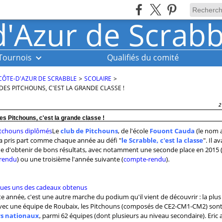
Tournois
Qualifiés du comité
CÔTE-D'AZUR DE SCRABBLE
>
SCOLAIRE
>
DES PITCHOUNS, C'EST LA GRANDE CLASSE !
2
es Pitchouns, c'est la grande classe !
Le
club de Pitchouns
, de l'école
Fouont Cauda
(le nom 
a pris part comme chaque année au défi "
le Scrabble, c'est la classe
". Il a
de d'obtenir de bons résultats, avec notamment une seconde place en 2015 
rendu
) ou une troisième l'année suivante (
compte-rendu
).
e année, c'est une autre marche du podium qu'il vient de découvrir : la plus
avec une équipe de Roubaix, les Pitchouns (composés de CE2-CM1-CM2) son
s nationaux
, parmi 62 équipes (dont plusieurs au niveau secondaire). Eric a