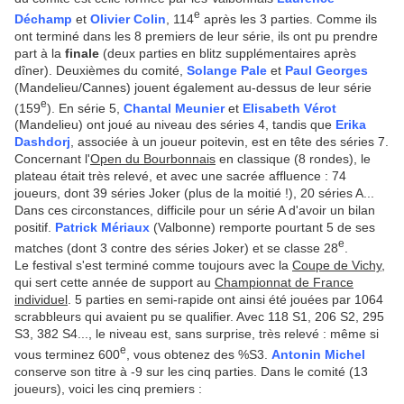
e
Déchamp
et
Olivier Colin
, 114
après les 3 parties. Comme ils
ont terminé dans les 8 premiers de leur série, ils ont pu prendre
part à la
finale
(deux parties en blitz supplémentaires après
dîner). Deuxièmes du comité,
Solange Pale
et
Paul Georges
(Mandelieu/Cannes) jouent également au-dessus de leur série
e
(159
). En série 5,
Chantal Meunier
et
Elisabeth Vérot
(Mandelieu) ont joué au niveau des séries 4, tandis que
Erika
Dashdorj
, associée à un joueur poitevin, est en tête des séries 7.
Concernant l'
Open du Bourbonnais
en classique (8 rondes), le
plateau était très relevé, et avec une sacrée affluence : 74
joueurs, dont 39 séries Joker (plus de la moitié !), 20 séries A...
Dans ces circonstances, difficile pour un série A d'avoir un bilan
positif.
Patrick Mériaux
(Valbonne) remporte pourtant 5 de ses
e
matches (dont 3 contre des séries Joker) et se classe 28
.
Le festival s'est terminé comme toujours avec la
Coupe de Vichy
,
qui sert cette année de support au
Championnat de France
individuel
. 5 parties en semi-rapide ont ainsi été jouées par 1064
scrabbleurs qui avaient pu se qualifier. Avec 118 S1, 206 S2, 295
S3, 382 S4..., le niveau est, sans surprise, très relevé : même si
e
vous terminez 600
, vous obtenez des %S3.
Antonin Michel
conserve son titre à -9 sur les cinq parties. Dans le comité (13
joueurs), voici les cinq premiers :