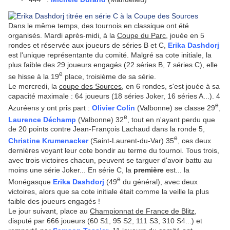
Dans le même temps, des tournois en classique ont été
organisés. Mardi après-midi, à la
Coupe du Parc
, jouée en 5
rondes et réservée aux joueurs de séries B et C,
Erika Dashdorj
est l'unique représentante du comité. Malgré sa cote initiale, la
plus faible des 29 joueurs engagés (22 séries B, 7 séries C), elle
e
se hisse à la 19
place, troisième de sa série.
Le mercredi, la
coupe des Sources
, en 6 rondes, s'est jouée à sa
capacité maximale : 64 joueurs (18 séries Joker, 16 séries A...). 4
e
Azuréens y ont pris part :
Olivier Colin
(Valbonne) se classe 29
,
e
Laurence Déchamp
(Valbonne) 32
, tout en n'ayant perdu que
de 20 points contre Jean-François Lachaud dans la ronde 5,
e
Christine Krumenacker
(Saint-Laurent-du-Var) 35
, ces deux
dernières voyant leur cote bondir au terme du tournoi. Tous trois,
avec trois victoires chacun, peuvent se targuer d'avoir battu au
moins une série Joker... En série C, la
première
est... la
e
Monégasque
Erika Dashdorj
(49
du général), avec deux
victoires, alors que sa cote initiale était comme la veille la plus
faible des joueurs engagés !
Le jour suivant, place au
Championnat de France de Blitz
,
disputé par 666 joueurs (60 S1, 95 S2, 111 S3, 310 S4...) et