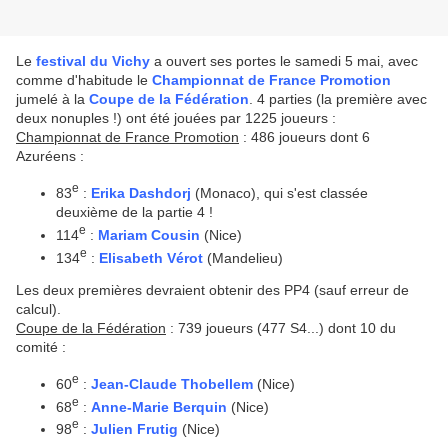
Le
festival du Vichy
a ouvert ses portes le samedi 5 mai, avec
comme d'habitude le
Championnat de France Promotion
jumelé à la
Coupe de la Fédération
. 4 parties (la première avec
deux nonuples !) ont été jouées par 1225 joueurs :
Championnat de France Promotion
: 486 joueurs dont 6
Azuréens :
e
83
:
Erika Dashdorj
(Monaco), qui s'est classée
deuxième de la partie 4 !
e
114
:
Mariam Cousin
(Nice)
e
134
:
Elisabeth Vérot
(Mandelieu)
Les deux premières devraient obtenir des PP4 (sauf erreur de
calcul).
Coupe de la Fédération
: 739 joueurs (477 S4...) dont 10 du
comité :
e
60
:
Jean-Claude Thobellem
(Nice)
e
68
:
Anne-Marie Berquin
(Nice)
e
98
:
Julien Frutig
(Nice)