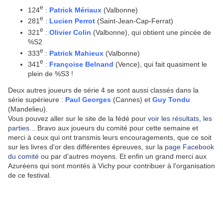
e
124
:
Patrick Mériaux
(Valbonne)
e
281
:
Lucien Perrot
(Saint-Jean-Cap-Ferrat)
e
321
:
Olivier Colin
(Valbonne), qui obtient une pincée de
%S2
e
333
:
Patrick Mahieux
(Valbonne)
e
341
:
Françoise Belnand
(Vence), qui fait quasiment le
plein de %S3 !
Deux autres joueurs de série 4 se sont aussi classés dans la
série supérieure :
Paul Georges
(Cannes) et
Guy Tondu
(Mandelieu).
Vous pouvez aller sur le site de la fédé pour
voir les résultats, les
parties
... Bravo aux joueurs du comité pour cette semaine et
merci à ceux qui ont transmis leurs encouragements, que ce soit
sur les livres d'or des différentes épreuves, sur la
page Facebook
du comité
ou par d'autres moyens. Et enfin un grand merci aux
Azuréens qui sont montés à Vichy pour contribuer à l'organisation
de ce festival.