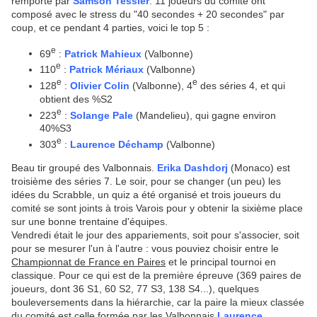
remporté par
Samson Tessier
. 11 joueurs du comité ont
composé avec le stress du "40 secondes + 20 secondes" par
coup, et ce pendant 4 parties, voici le top 5 :
e
69
:
Patrick Mahieux
(Valbonne)
e
110
:
Patrick Mériaux
(Valbonne)
e
e
128
:
Olivier Colin
(Valbonne), 4
des séries 4, et qui
obtient des %S2
e
223
:
Solange Pale
(Mandelieu), qui gagne environ
40%S3
e
303
:
Laurence Déchamp
(Valbonne)
Beau tir groupé des Valbonnais.
Erika Dashdorj
(Monaco) est
troisième des séries 7. Le soir, pour se changer (un peu) les
idées du Scrabble, un quiz a été organisé et trois joueurs du
comité se sont joints à trois Varois pour y obtenir la sixième place
sur une bonne trentaine d'équipes.
Vendredi était le jour des appariements, soit pour s'associer, soit
pour se mesurer l'un à l'autre : vous pouviez choisir entre le
Championnat de France en Paires
et le principal tournoi en
classique. Pour ce qui est de la première épreuve (369 paires de
joueurs, dont 36 S1, 60 S2, 77 S3, 138 S4...), quelques
bouleversements dans la hiérarchie, car la paire la mieux classée
du comité est celle formée par les Valbonnais
Laurence