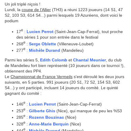
Un joli triplé niçois !
Lundi, la
coupe de l'Allier
(TH3) a réuni 1223 joueurs (14 S1, 47
S2, 103 S3, 614 S4...) parmi lesquels 19 Azuréens, dont voici le
podium
e
17
:
Lucien Perrot
(Saint-Jean-Cap-Ferrat), tout proche
des séries 1 pour son entrée dans le festival
e
268
:
Serge Oblette
(Villeneuve-Loubet)
e
277
:
Michèle Durand
(Mandelieu)
Parmi les séries 5,
Edith Colomb
et
Chantal Meunier
, du club
de Mandelieu fort bien représenté (10 joueurs dans ce tournoi !),
obtiennent des PP4.
Le
Championnat de France Vermeils
s'est déroulé les deux jours
suivants, en 5 parties. 991 joueurs (20 S1, 72 S2, 154 S3, 602
S4...) y ont participé, incluant 14 joueurs du comité. Le quinté
gagnant du comité :
e
146
:
Lucien Perrot
(Saint-Jean-Cap-Ferrat)
e
253
:
Gilberte Ghis
(Nice), qui manque de peu les %S3
e
285
:
Rozenn Bouzinac
(Nice)
e
328
:
Anne-Marie Berquin
(Nice)
e
444
:
Michèle Durand
(Mandelieu)