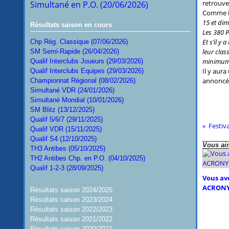
retrouve
Simultané en P.O. (20/06/2026)
Comme in
15 et dim
Résultats saison en cours
Les 380 P
Et s’il y
Chp Rég. Classique (07/06/2026)
leur clas
SM Semi-Rapide (26/04/2026)
minimum
Qualif Interclubs Joueurs (29/03/2026)
Il y aura
Qualif Interclubs Equipes (29/03/2026)
annoncé 
Championnat Régional (08/02/2026)
Simultané VDR (24/01/2026)
Simultané Mondial (10/01/2026)
SM Blitz (13/12/2025)
Qualif 5/6/7 (29/11/2025)
Qualif VDR (15/11/2025)
Qualif S4 (12/10/2025)
Vous aim
TH3 Antibes (05/10/2025)
TH2 Antibes Chp. en P.O. (04/10/2025)
Qualif 1-2-3 (28/09/2025)
Vous ave
ACRONY
Résultats saison 2024/2025
Résultats saison 2023/2024
Résultats saison 2022/2023
Résultats saison 2021/2022
Résultats saison 2020/2021