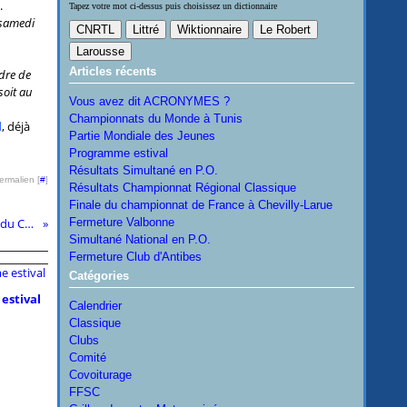
.
Tapez votre mot ci-dessus puis choisissez un dictionnaire
 samedi
Articles récents
rdre de
soit au
Vous avez dit ACRONYMES ?
Championnats du Monde à Tunis
l
, déjà
Partie Mondiale des Jeunes
Programme estival
Résultats Simultané en P.O.
ermalien [
#
]
Résultats Championnat Régional Classique
Finale du championnat de France à Chevilly-Larue
Simultané pour les Restos du Coeur
Fermeture Valbonne
Simultané National en P.O.
Fermeture Club d'Antibes
Catégories
estival
Calendrier
Classique
Clubs
Comité
Covoiturage
FFSC