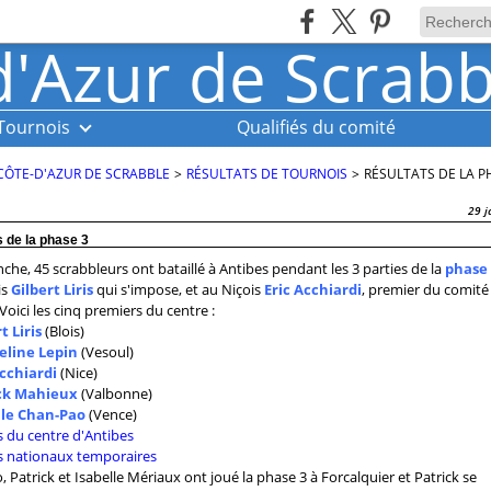
Tournois
Qualifiés du comité
CÔTE-D'AZUR DE SCRABBLE
>
RÉSULTATS DE TOURNOIS
>
RÉSULTATS DE LA P
29 j
 de la phase 3
che, 45 scrabbleurs ont bataillé à Antibes pendant les 3 parties de la
phase 
is
Gilbert Liris
qui s'impose, et au Niçois
Eric Acchiardi
, premier du comité
Voici les cinq premiers du centre :
t Liris
(Blois)
eline Lepin
(Vesoul)
Acchiardi
(Nice)
ck Mahieux
(Valbonne)
lle Chan-Pao
(Vence)
s du centre d'Antibes
s nationaux temporaires
, Patrick et Isabelle Mériaux ont joué la phase 3 à Forcalquier et Patrick se