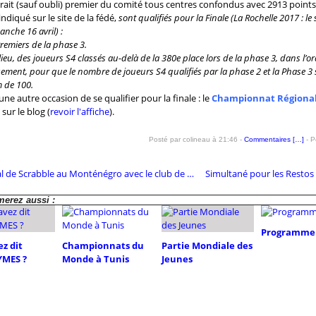
rait (sauf oubli) premier du comité tous centres confondus avec 2913 points
diqué sur le site de la fédé,
sont qualifiés pour la Finale (La Rochelle 2017 : le
anche 16 avril) :
remiers de la phase 3.
 a lieu, des joueurs S4 classés au-delà de la 380e place lors de la phase 3, dans l’o
sement, pour que le nombre de joueurs S4 qualifiés par la phase 2 et la Phase 3 
 de 100.
 une autre occasion de se qualifier pour la finale : le
Championnat Régiona
sur le blog (
revoir l'affiche
).
Posté par colineau à 21:46 -
Commentaires [
…
]
- P
Festival de Scrabble au Monténégro avec le club de Vence
erez aussi :
Programme 
z dit
Championnats du
Partie Mondiale des
MES ?
Monde à Tunis
Jeunes