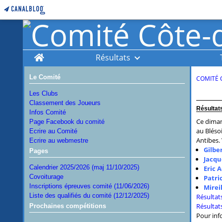
Home
Résultats
Le Comité
COMITÉ 
Les Clubs
Classement des Joueurs
Résultats
Infos Comité
Ce diman
Page Facebook du comité
au Bléso
Ecrire au Comité
Antibes. 
Ecrire au webmestre
Gilber
Pages
Jacqu
Calendrier 2025/2026 (maj 11/10/2025)
Eric 
Covoiturage
Patri
Inscriptions épreuves comité (11/06/2026)
Mirei
Liste des qualifiés du comité (12/12/2025)
Résultat
Résultat
Prochaines compétitions
Pour info