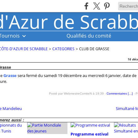
Tournois
Qualifiés du comité
CÔTE-D'AZUR DE SCRABBLE
>
CATEGORIES
>
CLUB DE GRASSE
16 déc
Grasse
de
Grasse
sera fermé du samedi 19 décembre au mercredi 6 janvier, date de
ure.
Posté par WebmestreComiteN à 19:39 -
Commentaires [
…
]
- P
e Mandelieu
Simultané 
erez aussi :
Programme estival