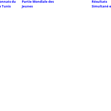
onnats du
Partie Mondiale des
Résultats
 Tunis
Jeunes
Simultané e