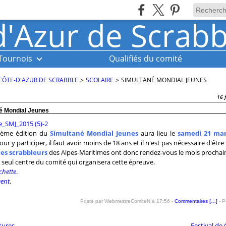
Tournois
Qualifiés du comité
CÔTE-D'AZUR DE SCRABBLE
>
SCOLAIRE
>
SIMULTANÉ MONDIAL JEUNES
16 
é Mondial Jeunes
ième édition du
Simultané Mondial Jeunes
aura lieu le
samedi 21 ma
Pour y participer, il faut avoir moins de 18 ans et il n'est pas nécessaire d'être 
es scrabbleurs
des Alpes-Maritimes ont donc rendez-vous le mois prochai
, seul centre du comité qui organisera cette épreuve.
ichette
.
ment
.
Posté par WebmestreComiteN à 17:56 -
Commentaires [
…
]
- P
tures
Festival de