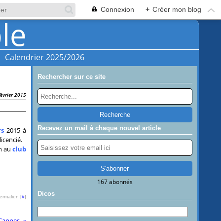
Connexion
+
Créer mon blog
Calendrier 2025/2026
Rechercher sur ce site
février 2015
Recevez un mail à chaque nouvel article
rs
2015 à
licencié.
n au
club
167 abonnés
Dicos
ermalien [
#
]
 Cannes