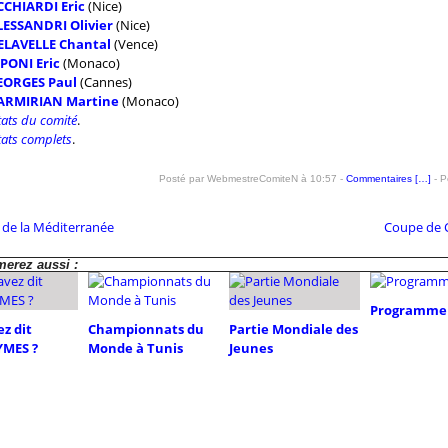
CCHIARDI Eric
(Nice)
LESSANDRI Olivier
(Nice)
ELAVELLE Chantal
(Vence)
PONI Eric
(Monaco)
EORGES Paul
(Cannes)
ARMIRIAN Martine
(Monaco)
tats du comité
.
tats complets
.
Posté par WebmestreComiteN à 10:57 -
Commentaires [
…
]
- P
de la Méditerranée
Coupe de 
erez aussi :
Programme 
z dit
Championnats du
Partie Mondiale des
MES ?
Monde à Tunis
Jeunes