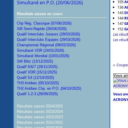
105
A
Simultané en P.O. (20/06/2026)
136
A
143
D
Résultats saison en cours
144
RI
147
G
Chp Rég. Classique (07/06/2026)
152
G
SM Semi-Rapide (26/04/2026)
Les résul
Qualif Interclubs Joueurs (29/03/2026)
Les résul
Qualif Interclubs Equipes (29/03/2026)
Championnat Régional (08/02/2026)
Simultané VDR (24/01/2026)
Simultané Mondial (10/01/2026)
SM Blitz (13/12/2025)
Coupe 
Qualif 5/6/7 (29/11/2025)
Qualif VDR (15/11/2025)
Vous aim
Qualif S4 (12/10/2025)
TH3 Antibes (05/10/2025)
TH2 Antibes Chp. en P.O. (04/10/2025)
Vous ave
Qualif 1-2-3 (28/09/2025)
ACRONY
Résultats saison 2024/2025
Résultats saison 2023/2024
Résultats saison 2022/2023
Résultats saison 2021/2022
Résultats saison 2020/2021