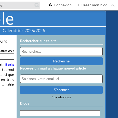
Connexion
+
Créer mon blog
Calendrier 2025/2026
Rechercher sur ce site
ALES
 mars 2014
ert
Boris
Recevez un mail à chaque nouvel article
 tournoi
ainsi que
 en trois
la série
167 abonnés
Dicos