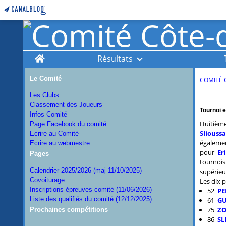
Home
Résultats
Le Comité
COMITÉ 
Les Clubs
Classement des Joueurs
Tournoi e
Infos Comité
Huitièm
Page Facebook du comité
Sliouss
Ecrire au Comité
égaleme
Ecrire au webmestre
pour
Er
Pages
tournoi
Calendrier 2025/2026 (maj 11/10/2025)
supérieu
Covoiturage
Les dix p
Inscriptions épreuves comité (11/06/2026)
52
PE
Liste des qualifiés du comité (12/12/2025)
61
GU
75
ZO
Prochaines compétitions
86
SL