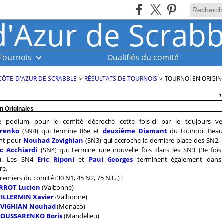
Tournois
Qualifiés du comité
CÔTE-D'AZUR DE SCRABBLE
>
RÉSULTATS DE TOURNOIS
>
TOURNOI EN ORIGIN
1
n Originales
e podium pour le comité décroché cette fois-ci par le toujours v
arenko
(SN4) qui termine 86e et
deuxième Diamant
du tournoi. Beau
nt pour
Nouhad Zovighian
(SN3) qui accroche la dernière place des SN2, 
ic Acchiardi
(SN4) qui termine une nouvelle fois dans les SN3 (3e fois
s). Les SN4
Eric Riponi
et
Paul Georges
terminent également dans 
re.
remiers du comité (30 N1, 45 N2, 75 N3...) :
RROT Lucien
(Valbonne)
ILLERMIN Xavier
(Valbonne)
VIGHIAN Nouhad
(Monaco)
IOUSSARENKO Boris
(Mandelieu)