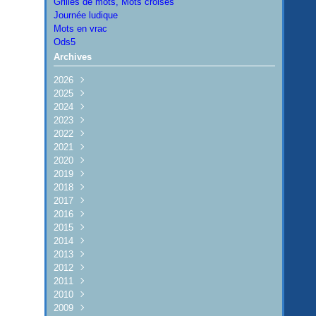
Grilles de mots, Mots croisés
Journée ludique
Mots en vrac
Ods5
Archives
2026
2025
Août
(1)
2024
Juillet
Décembre
(2)
(7)
2023
Juin
Novembre
Décembre
(4)
(8)
(4)
2022
Mai
Octobre
Novembre
Décembre
(6)
(8)
(10)
(9)
2021
Avril
Septembre
Octobre
Novembre
Décembre
(3)
(8)
(5)
(10)
(5)
2020
Mars
Août
Septembre
Octobre
Novembre
Décembre
(6)
(4)
(21)
(17)
(10)
(4)
2019
Février
Juillet
Août
Septembre
Octobre
Novembre
Décembre
(5)
(2)
(2)
(20)
(13)
(2)
(10)
2018
Janvier
Juin
Juillet
Août
Septembre
Octobre
Novembre
Décembre
(4)
(4)
(4)
(5)
(6)
(6)
(10)
(11)
2017
Mai
Juin
Juillet
Août
Septembre
Octobre
Novembre
Décembre
(5)
(3)
(20)
(3)
(9)
(7)
(7)
(5)
2016
Avril
Mai
Juin
Juillet
Août
Septembre
Octobre
Novembre
Décembre
(12)
(4)
(4)
(2)
(8)
(10)
(13)
(6)
(9)
2015
Mars
Avril
Mai
Juin
Juin
Juillet
Septembre
Octobre
Novembre
Décembre
(13)
(6)
(6)
(11)
(4)
(2)
(10)
(12)
(11)
(4)
2014
Février
Mars
Avril
Mai
Mai
Avril
Août
Septembre
Octobre
Novembre
Décembre
(8)
(2)
(13)
(2)
(3)
(12)
(6)
(10)
(16)
(18)
(7)
2013
Janvier
Février
Mars
Avril
Avril
Mars
Juillet
Août
Septembre
Octobre
Novembre
Décembre
(7)
(2)
(4)
(5)
(6)
(3)
(9)
(10)
(9)
(15)
(9)
(6)
2012
Janvier
Février
Mars
Janvier
Février
Juin
Juillet
Août
Septembre
Octobre
Novembre
Décembre
(5)
(3)
(5)
(4)
(10)
(9)
(7)
(3)
(11)
(9)
(7)
(10)
2011
Janvier
Février
Janvier
Mai
Juin
Juillet
Juillet
Septembre
Octobre
Novembre
Décembre
(12)
(4)
(1)
(2)
(3)
(7)
(5)
(6)
(8)
(10)
(7)
2010
Janvier
Avril
Mai
Juin
Juin
Août
Septembre
Octobre
Novembre
Décembre
(8)
(7)
(8)
(9)
(2)
(13)
(15)
(15)
(14)
(7)
2009
Mars
Avril
Mai
Mai
Juillet
Août
Septembre
Octobre
Novembre
Décembre
(10)
(17)
(9)
(1)
(13)
(7)
(14)
(15)
(10)
(8)