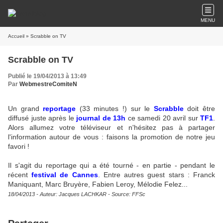
MENU
Accueil
» Scrabble on TV
Scrabble on TV
Publié le 19/04/2013 à 13:49
Par
WebmestreComiteN
Un grand
reportage
(33 minutes !) sur le
Scrabble
doit être
diffusé juste après le
journal de 13h
ce samedi 20 avril sur
TF1
.
Alors allumez votre téléviseur et
n'hésitez pas à partager
l'information autour de vous : faisons la promotion de notre jeu
favori !
Il s'agit du reportage qui a été tourné - en partie - pendant le
récent
festival de Cannes
. Entre autres guest stars : Franck
Maniquant, Marc Bruyère, Fabien Leroy, Mélodie Felez...
18/04/2013 - Auteur: Jacques LACHKAR - Source: FFSc