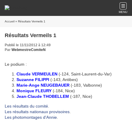
MENU
Accueil
» Résultats Vermeils 1
Résultats Vermeils 1
Publié le 11/11/2012 à 12:49
Par
WebmestreComiteN
Le podium :
Claude VERMEULEN
(-124, Saint-Laurent-du-Var)
Suzanne FILIPPI
(-143, Antibes)
Marie-Ange NEUGEBAUER
(-183, Valbonne)
Monique FLEURY
(-184, Nice)
Jean-Claude THOBELLEM
(-187, Nice)
Les résultats du comité
.
Les résultats nationaux provisoires
.
Les photomontages d'Annie
.