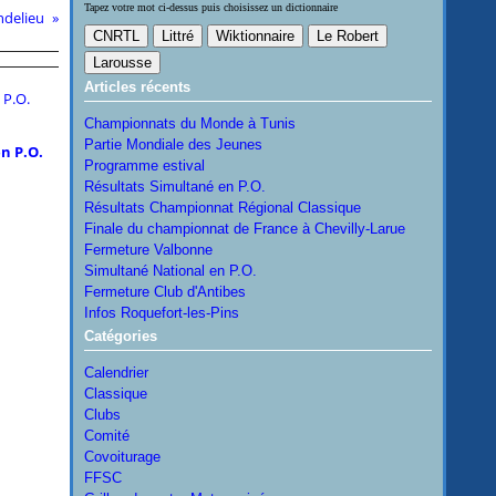
Tapez votre mot ci-dessus puis choisissez un dictionnaire
ndelieu
Articles récents
Championnats du Monde à Tunis
Partie Mondiale des Jeunes
n P.O.
Programme estival
Résultats Simultané en P.O.
Résultats Championnat Régional Classique
Finale du championnat de France à Chevilly-Larue
Fermeture Valbonne
Simultané National en P.O.
Fermeture Club d'Antibes
Infos Roquefort-les-Pins
Catégories
Calendrier
Classique
Clubs
Comité
Covoiturage
FFSC