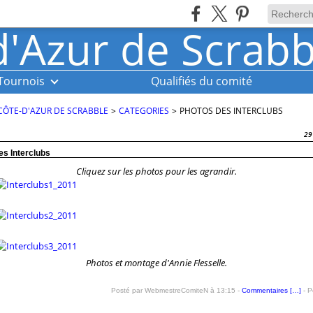
Tournois
Qualifiés du comité
CÔTE-D'AZUR DE SCRABBLE
>
CATEGORIES
>
PHOTOS DES INTERCLUBS
29
es Interclubs
Cliquez sur les photos pour les agrandir.
Photos et montage d'Annie Flesselle.
Posté par WebmestreComiteN à 13:15 -
Commentaires [
…
]
- P