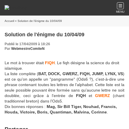
MENU
Accueil
» Solution de l'énigme du 10/04/09
Solution de l'énigme du 10/04/09
Publié le 17/04/2009 à 18:26
Par
WebmestreComiteN
Le mot à trouver était
FIQH
. Le fiqh désigne la science du droit
islamique.
La liste complète (
BAT, DOCK, GWERZ, FIQH, JUMP, LYNX, VS
)
est ce qu'on appelle un °pangramme° (Ods6 ?), c'est-à-dire une
phrase contenant toutes les lettres de l'alphabet. Cette liste est la
seule possible pouvant être formée sans qu'aucune lettre ne soit
doublée, ceci grâce à l'entrée de
FIQH
et
GWERZ
(chant
traditionnel breton) dans l'Ods5.
Dix bonnes réponses :
Mag, Sir Bill Tiger, Nouhad, Francis,
Houda, Victoire, Boris, Quantiman, Malvina, Corinne
.