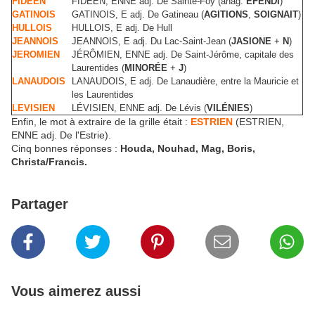
FIDEEN
FIDÉEN, ENNE adj. De Sainte-Foy (anag.
EFENDI
)
GATINOIS
GATINOIS, E adj. De Gatineau (
AGITIONS
,
SOIGNAIT
)
HULLOIS
HULLOIS, E adj. De Hull
JEANNOIS
JEANNOIS, E adj. Du Lac-Saint-Jean (
JASIONE
+
N
)
JEROMIEN
JÉRÔMIEN, ENNE adj. De Saint-Jérôme, capitale des
Laurentides (
MINORÉE
+
J
)
LANAUDOIS
LANAUDOIS, E adj. De Lanaudière, entre la Mauricie et
les Laurentides
LEVISIEN
LÉVISIEN, ENNE adj. De Lévis (
VILÉNIES
)
Enfin, le mot à extraire de la grille était :
ESTRIEN
(ESTRIEN,
ENNE adj. De l'Estrie).
Cinq bonnes réponses :
Houda, Nouhad, Mag, Boris,
Christa/Francis.
Partager
Vous aimerez aussi