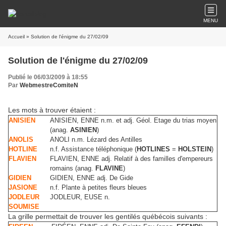
MENU
Accueil
» Solution de l'énigme du 27/02/09
Solution de l'énigme du 27/02/09
Publié le 06/03/2009 à 18:55
Par
WebmestreComiteN
Les mots à trouver étaient :
ANISIEN
ANISIEN, ENNE n.m. et adj. Géol. Etage du trias moyen
(anag.
ASINIEN
)
ANOLIS
ANOLI n.m. Lézard des Antilles
HOTLINE
n.f. Assistance téléphonique (
HOTLINES
=
HOLSTEIN
)
FLAVIEN
FLAVIEN, ENNE adj. Relatif à des familles d'empereurs
romains (anag.
FLAVINE
)
GIDIEN
GIDIEN, ENNE adj. De Gide
JASIONE
n.f. Plante à petites fleurs bleues
JODLEUR
JODLEUR, EUSE n.
SOUMISE
La grille permettait de trouver les gentilés québécois suivants :