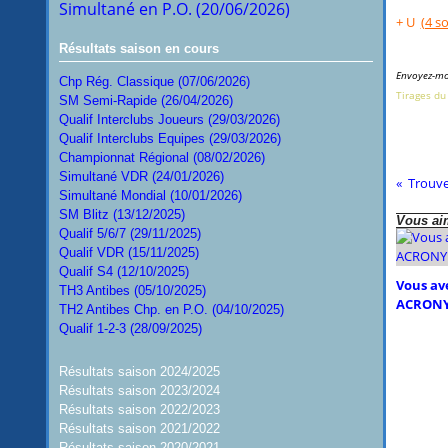
Simultané en P.O. (20/06/2026)
+ U
(4 sol
Résultats saison en cours
Envoyez-moi
Chp Rég. Classique (07/06/2026)
Tirages du
SM Semi-Rapide (26/04/2026)
Qualif Interclubs Joueurs (29/03/2026)
Qualif Interclubs Equipes (29/03/2026)
Championnat Régional (08/02/2026)
Simultané VDR (24/01/2026)
Trouve
Simultané Mondial (10/01/2026)
SM Blitz (13/12/2025)
Vous aim
Qualif 5/6/7 (29/11/2025)
Qualif VDR (15/11/2025)
Qualif S4 (12/10/2025)
Vous ave
TH3 Antibes (05/10/2025)
ACRONY
TH2 Antibes Chp. en P.O. (04/10/2025)
Qualif 1-2-3 (28/09/2025)
Résultats saison 2024/2025
Résultats saison 2023/2024
Résultats saison 2022/2023
Résultats saison 2021/2022
Résultats saison 2020/2021