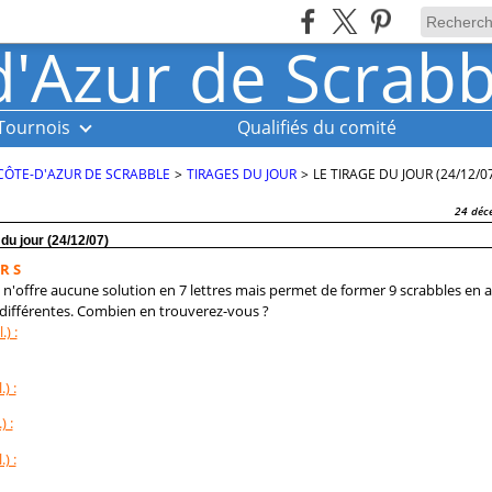
Tournois
Qualifiés du comité
CÔTE-D'AZUR DE SCRABBLE
>
TIRAGES DU JOUR
>
LE TIRAGE DU JOUR (24/12/0
24 déc
 du jour (24/12/07)
 R S
e n'offre aucune solution en 7 lettres mais permet de former 9 scrabbles en 
s différentes. Combien en trouverez-vous ?
.) :
.) :
) :
.) :