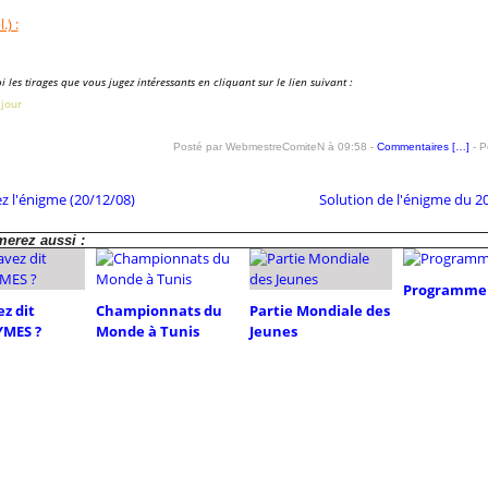
.) :
 les tirages que vous jugez intéressants en cliquant sur le lien suivant :
 jour
Posté par WebmestreComiteN à 09:58 -
Commentaires [
…
]
- P
z l'énigme (20/12/08)
Solution de l'énigme du 2
erez aussi :
Programme 
z dit
Championnats du
Partie Mondiale des
MES ?
Monde à Tunis
Jeunes