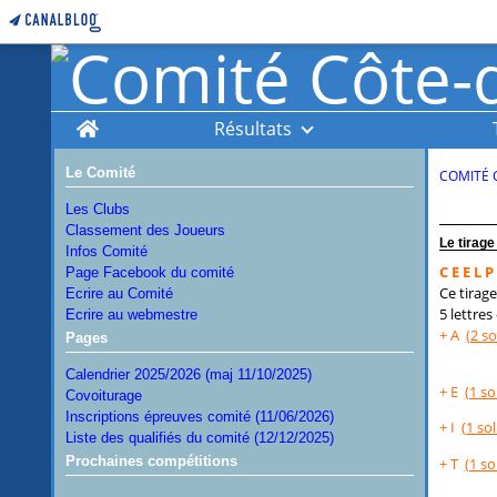
Home
Résultats
Le Comité
COMITÉ 
Les Clubs
Classement des Joueurs
Le tirage
Infos Comité
C E E L P
Page Facebook du comité
Ce tirag
Ecrire au Comité
5 lettre
Ecrire au webmestre
+ A
(2 sol
Pages
Calendrier 2025/2026 (maj 11/10/2025)
+ E
(1 sol
Covoiturage
Inscriptions épreuves comité (11/06/2026)
+ I
(1 sol.
Liste des qualifiés du comité (12/12/2025)
Prochaines compétitions
+ T
(1 sol