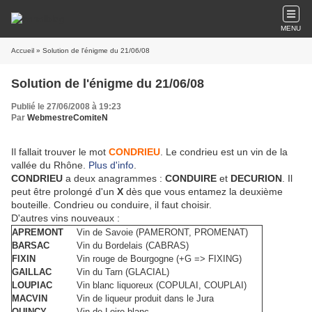
MENU
Accueil
» Solution de l'énigme du 21/06/08
Solution de l'énigme du 21/06/08
Publié le 27/06/2008 à 19:23
Par
WebmestreComiteN
Il fallait trouver le mot
CONDRIEU
. Le condrieu est un vin de la
vallée du Rhône.
Plus d'info
.
CONDRIEU
a deux anagrammes :
CONDUIRE
et
DECURION
. Il
peut être prolongé d'un
X
dès que vous entamez la deuxième
bouteille. Condrieu ou conduire, il faut choisir.
D'autres vins nouveaux :
APREMONT
Vin de Savoie (PAMERONT, PROMENAT)
BARSAC
Vin du Bordelais (CABRAS)
FIXIN
Vin rouge de Bourgogne (+G => FIXING)
GAILLAC
Vin du Tarn (GLACIAL)
LOUPIAC
Vin blanc liquoreux (COPULAI, COUPLAI)
MACVIN
Vin de liqueur produit dans le Jura
QUINCY
Vin de Loire blanc