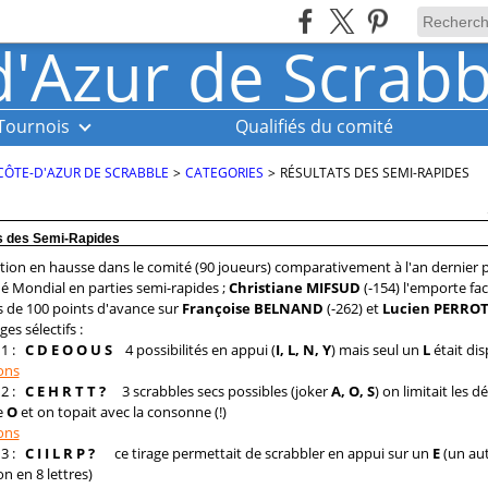
Tournois
Qualifiés du comité
CÔTE-D'AZUR DE SCRABBLE
>
CATEGORIES
>
RÉSULTATS DES SEMI-RAPIDES
s des Semi-Rapides
ation en hausse dans le comité (90 joueurs) comparativement à l'an dernier 
é Mondial en parties semi-rapides ;
Christiane
MIFSUD
(-154)
l'emporte fa
s de 100 points d'avance sur
Françoise
BELNAND
(-262)
et
Lucien
PERRO
ges sélectifs :
1 :
C D E O O U S
4 possibilités en appui (
I, L, N, Y
) mais seul un
L
était dis
ons
2 :
C E H R T T ?
3 scrabbles secs possibles (joker
A, O, S
) on limitait les d
e
O
et on topait avec la consonne (!)
ons
3 :
C I I L R P ?
ce tirage permettait de scrabbler en appui sur un
E
(un au
on en 8 lettres)