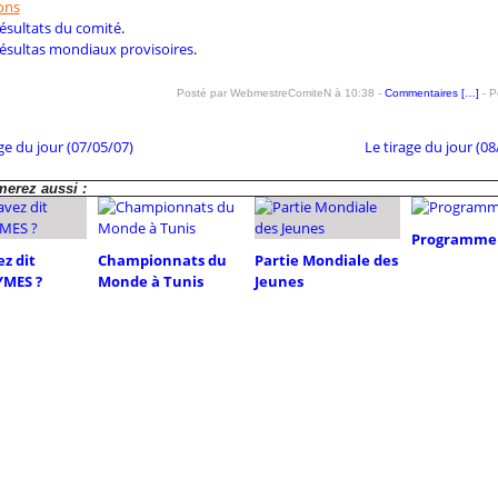
ons
résultats du comité
.
 résultas mondiaux provisoires
.
Posté par WebmestreComiteN à 10:38 -
Commentaires [
…
]
- P
ge du jour (07/05/07)
Le tirage du jour (08
erez aussi :
Programme 
z dit
Championnats du
Partie Mondiale des
MES ?
Monde à Tunis
Jeunes