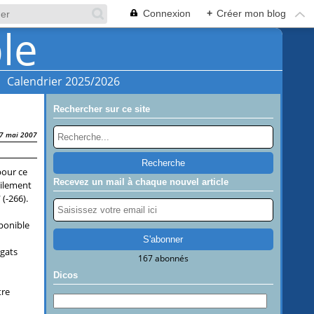
Connexion
+
Créer mon blog
Calendrier 2025/2026
Rechercher sur ce site
7 mai 2007
pour ce
Recevez un mail à chaque nouvel article
cilement
T
(-266)
.
ponible
égats
167 abonnés
Dicos
tre