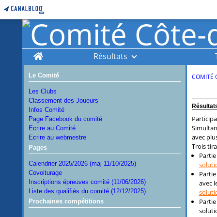
Home
Résultats
Le Comité
COMITÉ 
Les Clubs
Classement des Joueurs
Résultat
Infos Comité
Particip
Page Facebook du comité
Simultan
Ecrire au Comité
avec plu
Ecrire au webmestre
Trois tira
Pages
Partie 
Calendrier 2025/2026 (maj 11/10/2025)
soluti
Covoiturage
Partie 
Inscriptions épreuves comité (11/06/2026)
avec l
Liste des qualifiés du comité (12/12/2025)
soluti
Partie 
Prochaines compétitions
soluti