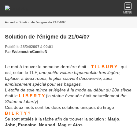
MENU
Accueil
» Solution de l'énigme du 21/04/07
Solution de l'énigme du 21/04/07
Publié le 28/04/2007 à 00:01
Par
WebmestreComiteN
Le mot à trouver la semaine dernière était...
T I L B U R Y
, qui
est, selon le TLF,
une p
etite voiture hippomobile très légère,
biplace, à deux roues, le plus souvent découverte, sans
emplacement spécial pour les bagages.
L'étoffe de soie mince et légère à la mode au début du 20e siècle
était le
L I B E R T Y
(la statue évoquée était naturellement
the
Statue of Liberty
).
Ces deux mots sont les deux solutions uniques du tirage
B I L R T Y ?
Se sont attelés à la tâche afin de trouver la solution :
Marjo,
John, Francine, Nouhad, Mag
et
Atos.