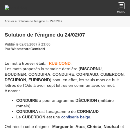
MENU
Accueil
» Solution de l'énigme du 24/02/07
Solution de l'énigme du 24/02/07
Publié le 02/03/2007 à 23:00
Par
WebmestreComiteN
Le mot à trouver était...
RUBICOND
.
Les mots proposés la semaine dernière (
BISCORNU
,
BOUDINER
,
CONDUIRA
,
CONDUIRE
,
CORNIAUD
,
CUBERDON
,
DECURION
,
FURIBOND
) sont, en effet, les seuls mots de huit
lettres de l'Ods à avoir sept lettres en commun avec ce mot.
A noter :
CONDUIRE
a pour anagramme
DÉCURION
(militaire
romain)
CONDUIRA
est l'anagramme de
CORNIAUD
Le
CUBERDON
est une
confiserie belge
.
Ont résolu cette énigme :
Marguerite
,
Atos
,
Christa
,
Nouhad
et