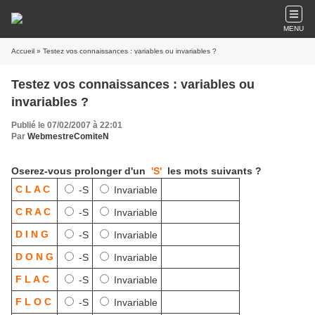
MENU
Accueil
» Testez vos connaissances : variables ou invariables ?
Testez vos connaissances : variables ou
invariables ?
Publié le 07/02/2007 à 22:01
Par
WebmestreComiteN
Oserez-vous prolonger d'un
'S'
les mots suivants ?
C L A C
-S
Invariable
C R A C
-S
Invariable
D I N G
-S
Invariable
D O N G
-S
Invariable
F L A C
-S
Invariable
F L O C
-S
Invariable