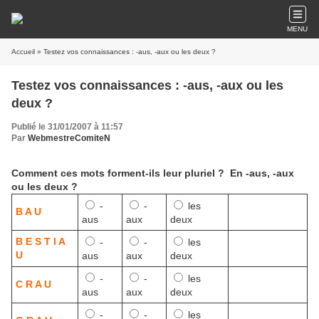
MENU
Accueil
» Testez vos connaissances : -aus, -aux ou les deux ?
Testez vos connaissances : -aus, -aux ou les
deux ?
Publié le 31/01/2007 à 11:57
Par
WebmestreComiteN
Comment ces mots forment-ils leur pluriel ? En -aus, -aux
ou les deux ?
-
-
les
B A U
aus
aux
deux
B E S T I A
-
-
les
U
aus
aux
deux
-
-
les
C R A U
aus
aux
deux
-
-
les