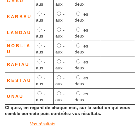
G R A U
aus
aux
deux
-
-
les
K A R B A U
aus
aux
deux
-
-
les
L A N D A U
aus
aux
deux
N O B L I A
-
-
les
U
aus
aux
deux
-
-
les
R A F I A U
aus
aux
deux
-
-
les
R E S T A U
aus
aux
deux
-
-
les
U N A U
aus
aux
deux
Cliquez, en regard de chaque mot, sur la solution qui vous
semble correcte puis contrôlez vos résultats.
Vos résultats