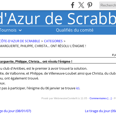
Tournois
Qualifiés du comité
CÔTE-D'AZUR DE SCRABBLE
>
CATEGORIES
>
MARGUERITE, PHILIPPE, CHRISTA... ONT RÉSOLU L'ÉNIGME !
8 j
arguerite, Philippe, Christa... ont résolu l'énigme !
u club d'Antibes, est le premier à avoir trouvé la solution.
te, de Valbonne, et Philippe, de Villeneuve-Loubet ainsi que Christa, du club
u, ont également trouvé.
eux.
 pas à participer, l'énigme du 06 janvier se trouve
ici
.
Posté par WebmestreComiteN à 11:05 -
Commentaires [
…
]
- P
ge du jour (08/01/07)
Le tirage du jour (09