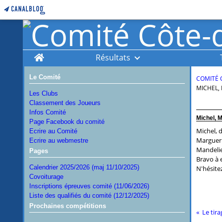
Home
Résultats
Le Comité
COMITÉ 
MICHEL, 
Les Clubs
Classement des Joueurs
Infos Comité
Michel, M
Page Facebook du comité
Michel, d
Ecrire au Comité
Margueri
Ecrire au webmestre
Mandelie
Pages
Bravo à 
Calendrier 2025/2026 (maj 11/10/2025)
N'hésitez
Covoiturage
Inscriptions épreuves comité (11/06/2026)
Liste des qualifiés du comité (12/12/2025)
Prochaines compétitions
Le tira