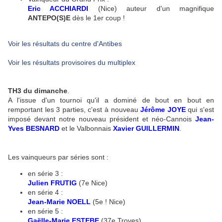
Eric ACCHIARDI
(Nice) auteur d'un magnifique
ANTEPO(S)E
dès le 1er coup !
Voir les résultats du centre d'Antibes
Voir les résultats provisoires du multiplex
TH3 du dimanche
.
A l'issue d'un tournoi qu'il a dominé de bout en bout en
remportant les 3 parties, c'est à nouveau
Jérôme JOYE
qui s'est
imposé devant notre nouveau président et néo-Cannois
Jean-
Yves BESNARD
et le Valbonnais
Xavier GUILLERMIN
.
Les vainqueurs par séries sont :
en série 3 :
Julien FRUTIG
(7e Nice)
en série 4 :
Jean-Marie NOELL
(5e ! Nice)
en série 5 :
Gaëlle-Marie ESTEBE
(37e Troyes)