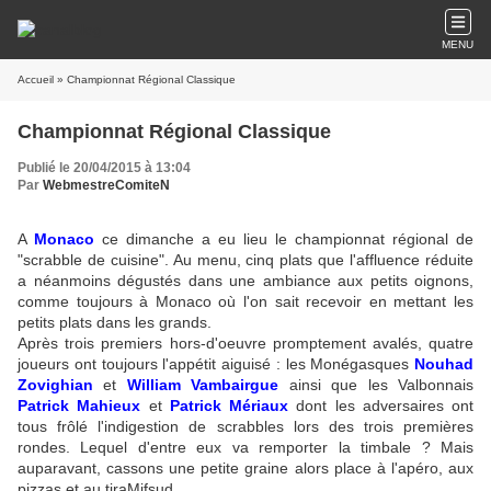
MENU
Accueil
» Championnat Régional Classique
Championnat Régional Classique
Publié le 20/04/2015 à 13:04
Par
WebmestreComiteN
A
Monaco
ce dimanche a eu lieu le championnat régional de
"scrabble de cuisine". Au menu, cinq plats que l'affluence réduite
a néanmoins dégustés dans une ambiance aux petits oignons,
comme toujours à Monaco où l'on sait recevoir en mettant les
petits plats dans les grands.
Après trois premiers hors-d'oeuvre promptement avalés, quatre
joueurs ont toujours l'appétit aiguisé : les Monégasques
Nouhad
Zovighian
et
William Vambairgue
ainsi que les Valbonnais
Patrick Mahieux
et
Patrick Mériaux
dont les adversaires ont
tous frôlé l'indigestion de scrabbles lors des trois premières
rondes. Lequel d'entre eux va remporter la timbale ? Mais
auparavant, cassons une petite graine alors place à l'apéro, aux
pizzas et au tiraMifsud.