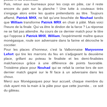
Puis, retour aux fourneaux pour les coqs en pâte, car il reste
encore du pain sur la planche ! Une lutte à couteaux tirés
s'engage alors entre les quatre prétendants au titre. Toujours
affamé,
Patrick MHX
, ne fait qu'une bouchée de
Nouhad
tandis
que
William
transforme
Patrick MRX
en chair à pâté. Mais voici
l'heure de la finale.
Qui va être le dindon de la farce ? La réponse
ne se fait pas attendre. Au cours de
ce dernier match pour le titre
qui l'oppose à
Patrick MHX
,
William
, l'expérimenté maître queux
monégasque, roule son adversaire dans la farine et décroche le
cocotier.
Pour les places d'honneur, c'est la Valbonnaise
Maryvonne
Lefort
qui tire les marrons du feu en s'adjugeant la deuxième
place, grillant au poteau le finaliste et les demi-finalistes
malchanceux grâce à une différence de points favorable.
Troisième place pour
Nouhad
qui se refait la cerise lors de son
dernier match gagné sur le fil face à un adversaire dans les
choux.
Merci aux Monégasques pour leur accueil, chaque membre du
club ayant mis la main à la pâte pour que cette journée... ce soit
du gâteau.