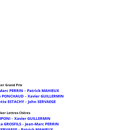
ker Grand Prix
Marc PERRIN
–
Patrick MAHIEUX
ne PONCHAUD
–
Xavier GUILLERMIN
ette ESTACHY
–
John SERVAEGE
oker Lettres Chères
RIPONI
–
Xavier GUILLERMIN
ta GROSFILS
–
Jean-Marc PERRIN
SERVAEGE
–
Patrick MAHIEUX