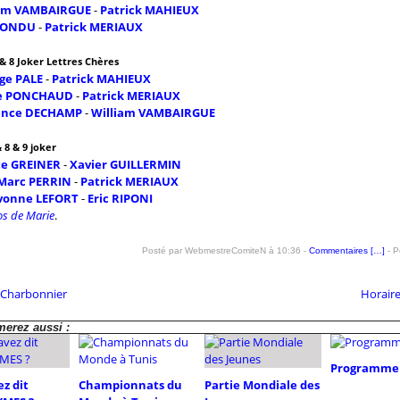
iam VAMBAIRGUE
-
Patrick MAHIEUX
TONDU
-
Patrick MERIAUX
 & 8 Joker Lettres Chères
ge PALE
-
Patrick MAHIEUX
ne PONCHAUD
-
Patrick MERIAUX
ence DECHAMP
-
William VAMBAIRGUE
 8 & 9 joker
te GREINER
-
Xavier GUILLERMIN
Marc PERRIN
-
Patrick MERIAUX
vonne LEFORT
-
Eric RIPONI
os de Marie
.
Posté par WebmestreComiteN à 10:36 -
Commentaires [
…
]
- P
 Charbonnier
Horaire
erez aussi :
Programme 
z dit
Championnats du
Partie Mondiale des