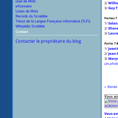
Duel de Mots
2/
Will
eXionnaire
3/
Guy 
Listes de Mots
Records du Scrabble
Parties 7
Trésor de la Langue Française Informatisé (TLFi)
1/
Solan
Wikipédia Scrabble
2/
Elia
Contact
3/
Laur
Contacter le propriétaire du blog
Partie 7 &
1/
Joset
2/
Jean-
3/
Mary
Les phot
Renée
Vous aim
Vous ave