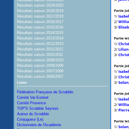
Résultats saison 2019/2020
Résultats saison 2018/2019
Partie Jo
1/
Isabe
Résultats saison 2017/2018
2/
Will
Résultats saison 2016/2017
3/
Elisa
Résultats saison 2015/2016
Résultats saison 2014/2015
Résultats saison 2013/2014
Partie le
1/
Chris
Résultats saison 2012/2013
2/
Lilia
Résultats saison 2011/2012
3/
Chris
Résultats saison 2010/2011
Résultats saison 2009/2010
Résultats saison 2008/2009
Partie Jo
Résultats saison 2007/2008
1/
Isabe
Résultats saison 2006/2007
2/
Chris
3/
Solan
Liens
Fédération Française de Scrabble
Partie Jo
Comité Var-Estérel
1/
Isabe
Comité Provence
2/
Will
TOP'S Scrabble Seynois
3/
Pierr
Autour du Scrabble
Conjugueur (Le)
Partie le
Dictionnaire de l'Académie
1/
Solan