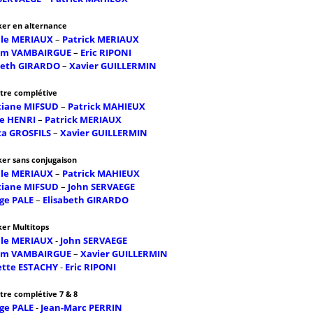
ker en alternance
lle MERIAUX
–
Patrick MERIAUX
iam VAMBAIRGUE
–
Eric RIPONI
beth GIRARDO
–
Xavier GUILLERMIN
ttre complétive
tiane MIFSUD
–
Patrick MAHIEUX
ne HENRI
–
Patrick MERIAUX
ta GROSFILS
–
Xavier GUILLERMIN
ker sans conjugaison
lle MERIAUX
–
Patrick MAHIEUX
tiane MIFSUD
–
John SERVAEGE
ge PALE
–
Elisabeth GIRARDO
ker Multitops
lle MERIAUX
-
John SERVAEGE
iam VAMBAIRGUE
–
Xavier GUILLERMIN
ette ESTACHY
-
Eric RIPONI
ttre complétive 7 & 8
ge PALE
-
Jean-Marc PERRIN