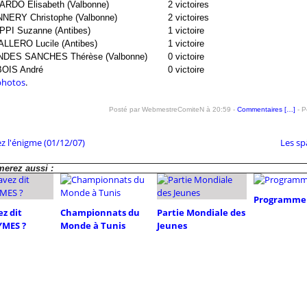
ARDO Elisabeth (Valbonne)
2 victoires
NERY Christophe (Valbonne)
2 victoires
IPPI Suzanne (Antibes)
1 victoire
ALLERO Lucile (Antibes)
1 victoire
DES SANCHES Thérèse (Valbonne)
0 victoire
OIS André
0 victoire
 photos
.
Posté par WebmestreComiteN à 20:59 -
Commentaires [
…
]
- P
z l'énigme (01/12/07)
Les sp
erez aussi :
Programme 
z dit
Championnats du
Partie Mondiale des
MES ?
Monde à Tunis
Jeunes