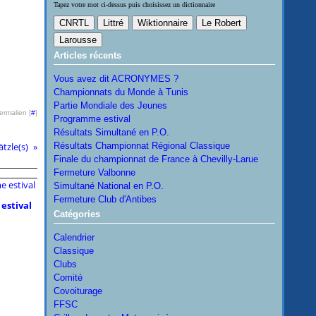
Tapez votre mot ci-dessus puis choisissez un dictionnaire
Articles récents
Vous avez dit ACRONYMES ?
Championnats du Monde à Tunis
Partie Mondiale des Jeunes
ermalien [
#
]
Programme estival
Résultats Simultané en P.O.
ätzle(s)
Résultats Championnat Régional Classique
Finale du championnat de France à Chevilly-Larue
Fermeture Valbonne
Simultané National en P.O.
Fermeture Club d'Antibes
estival
Catégories
Calendrier
Classique
Clubs
Comité
Covoiturage
FFSC