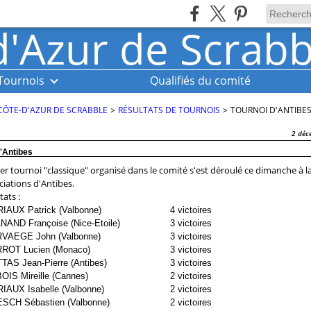
Tournois
Qualifiés du comité
CÔTE-D'AZUR DE SCRABBLE
>
RÉSULTATS DE TOURNOIS
>
TOURNOI D'ANTIBE
2 déc
'Antibes
er tournoi "classique" organisé dans le comité s'est déroulé ce dimanche à 
ciations d'Antibes.
tats :
IAUX Patrick (Valbonne)
4 victoires
NAND Françoise (Nice-Etoile)
3 victoires
VAEGE John (Valbonne)
3 victoires
ROT Lucien (Monaco)
3 victoires
TAS Jean-Pierre (Antibes)
3 victoires
OIS Mireille (Cannes)
2 victoires
IAUX Isabelle (Valbonne)
2 victoires
SCH Sébastien (Valbonne)
2 victoires