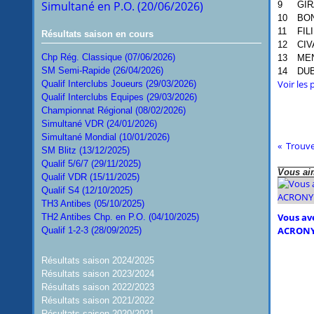
Simultané en P.O. (20/06/2026)
9
GIR
10
BON
11
FIL
Résultats saison en cours
12
CIV
Chp Rég. Classique (07/06/2026)
13
MEN
SM Semi-Rapide (26/04/2026)
14
DUB
Voir les
Qualif Interclubs Joueurs (29/03/2026)
Qualif Interclubs Equipes (29/03/2026)
Championnat Régional (08/02/2026)
Simultané VDR (24/01/2026)
Simultané Mondial (10/01/2026)
Trouve
SM Blitz (13/12/2025)
Qualif 5/6/7 (29/11/2025)
Vous aim
Qualif VDR (15/11/2025)
Qualif S4 (12/10/2025)
TH3 Antibes (05/10/2025)
Vous ave
TH2 Antibes Chp. en P.O. (04/10/2025)
ACRONY
Qualif 1-2-3 (28/09/2025)
Résultats saison 2024/2025
Résultats saison 2023/2024
Résultats saison 2022/2023
Résultats saison 2021/2022
Résultats saison 2020/2021