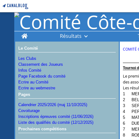
Home
Résultats
Le Comité
COMITÉ 
Les Clubs
Classement des Joueurs
Tournoi d
Infos Comité
Le premi
Page Facebook du comité
des asso
Ecrire au Comité
Les résul
Ecrire au webmestre
1
MER
Pages
2
BEL
Calendrier 2025/2026 (maj 11/10/2025)
3
SER
Covoiturage
4
PER
Inscriptions épreuves comité (11/06/2026)
5
MAT
Liste des qualifiés du comité (12/12/2025)
6
DUB
Prochaines compétitions
7
MER
8
ROE