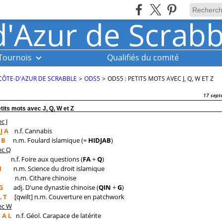
Tournois
Qualifiés du comité
CÔTE-D'AZUR DE SCRABBLE
>
ODS5
>
ODS5 : PETITS MOTS AVEC J, Q, W ET Z
17 sept
tits mots avec J, Q, W et Z
c J
J A
n.f. Cannabis
 B
n.m. Foulard islamique (=
HIDJAB
)
ec Q
n.f. Foire aux questions (
FA
+
Q
)
H
n.m. Science du droit islamique
n.m. Cithare chinoise
G
adj. D'une dynastie chinoise (
QIN
+
G
)
L T
[qwilt] n.m. Couverture en patchwork
ec W
 A L
n.f. Géol. Carapace de latérite