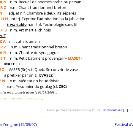
 A N
n.m. Recueil de poèmes arabe ou persan
 R Z
n.m. Chant traditionnnel breton
 N
adj. et n.f. Chambre à deux lits séparés
 U H
interj. Exprime l'admiration ou la jubilation
invariable
n.m. Inf. Technologie sans fil
 H U
n.m. Art martial chinois
c Z
Z A
n.f. Luth roumain
 R Z
n.m. Chant traditionnnel breton
 A N
n.m. Chantre de synagogue
E T
n.m. Petit bâtiment provençal (=
MASET
)
MAZE
+
T
E Z
VASER (Se) v.t. Québ. Se couvrir de vase
éfixer par un
E
:
EVASEZ
E N
n.m. Méditation bouddhiste
n.m. Prisonnier du goulag (cf.
ZEC
)
s les mots orangés avant le 01/01/2008...
.
gnaler toute erreur ou omission
Posté par WebmestreComiteN à 23:25 -
Commentaires [
…
]
- P
z l'énigme (15/09/07)
Festival d