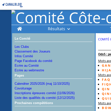
Home
Résultats
Le Comité
COMITÉ 
Les Clubs
Classement des Joueurs
Ods5 : pe
Infos Comité
Mots ave
Page Facebook du comité
G A N 
Ecrire au Comité
H I J A
Ecrire au webmestre
Mots av
Pages
F A Q
Calendrier 2025/2026 (maj 11/10/2025)
F I Q 
Covoiturage
Q I N
Inscriptions épreuves comité (11/06/2026)
Q I N 
Liste des qualifiés du comité (12/12/2025)
Q U I 
Mots av
Prochaines compétitions
B O W