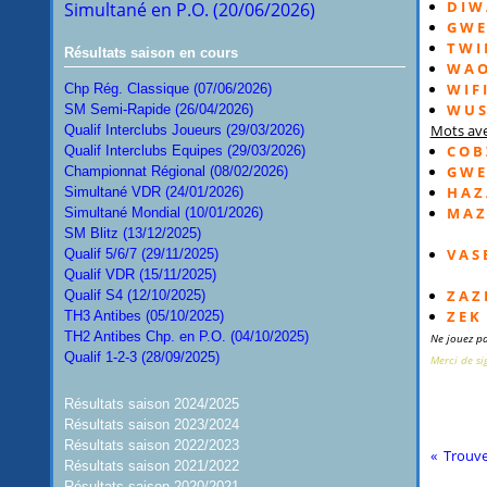
D I W
Simultané en P.O. (20/06/2026)
G W E
T W I
Résultats saison en cours
W A O
W I F I
Chp Rég. Classique (07/06/2026)
W U S
SM Semi-Rapide (26/04/2026)
Mots ave
Qualif Interclubs Joueurs (29/03/2026)
C O B 
Qualif Interclubs Equipes (29/03/2026)
G W E
Championnat Régional (08/02/2026)
H A Z
Simultané VDR (24/01/2026)
M A Z 
Simultané Mondial (10/01/2026)
SM Blitz (13/12/2025)
V A S 
Qualif 5/6/7 (29/11/2025)
à pr
Qualif VDR (15/11/2025)
Z A Z 
Qualif S4 (12/10/2025)
Z E K
TH3 Antibes (05/10/2025)
TH2 Antibes Chp. en P.O. (04/10/2025)
Ne jouez pa
Qualif 1-2-3 (28/09/2025)
Merci de si
Résultats saison 2024/2025
Résultats saison 2023/2024
Résultats saison 2022/2023
Trouve
Résultats saison 2021/2022
Résultats saison 2020/2021