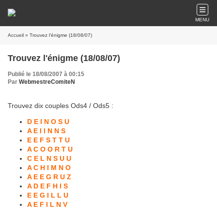
MENU
Accueil
» Trouvez l'énigme (18/08/07)
Trouvez l'énigme (18/08/07)
Publié le 18/08/2007 à 00:15
Par
WebmestreComiteN
Trouvez dix couples Ods4 / Ods5 :
D E I N O S U
A E I I N N S
E E F S T T U
A C O O R T U
C E L N S U U
A C H I M N O
A E E G R U Z
A D E F H I S
E E G I L L U
A E F I L N V