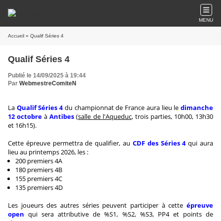
MENU
Accueil
» Qualif Séries 4
Qualif Séries 4
Publié le 14/09/2025 à 19:44
Par
WebmestreComiteN
La
Qualif Séries 4
du championnat de France aura lieu le
dimanche
12 octobre
à
Antibes
(
salle de l'Aqueduc
, trois parties, 10h00, 13h30
et 16h15).
Cette épreuve permettra de qualifier, au
CDF des Séries 4
qui aura
lieu au printemps 2026, les :
200 premiers 4A
180 premiers 4B
155 premiers 4C
135 premiers 4D
Les joueurs des autres séries peuvent participer à cette
épreuve
open
qui sera attributive de %S1, %S2, %S3, PP4 et points de